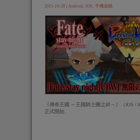
2015-10-28
|
Android
,
IOS
,
手機遊戲
《傳奇王國 ～王國騎士團之絆～》（iOS / Andr
正式開始。