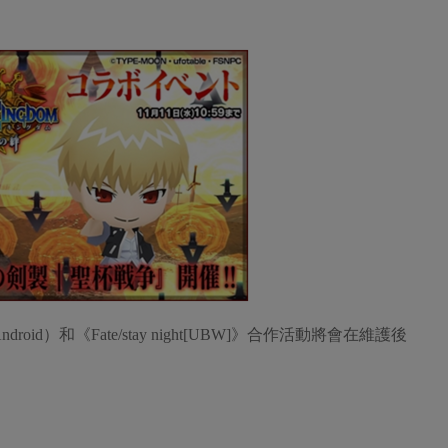
oid）和《Fate/stay night[UBW]》合作活動將會在維護後