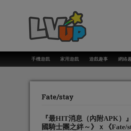
手機遊戲
家用遊戲
遊戲趣事
網絡
Fate/stay
『最HIT消息（內附APK
國騎士團之絆～》ｘ《Fate/sta