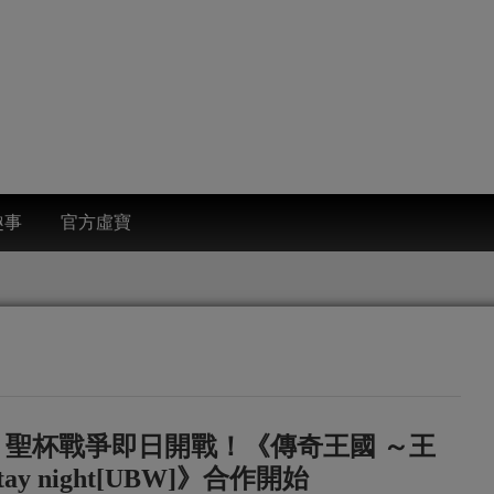
趣事
官方虛寶
）』聖杯戰爭即日開戰！《傳奇王國 ～王
y night[UBW]》合作開始