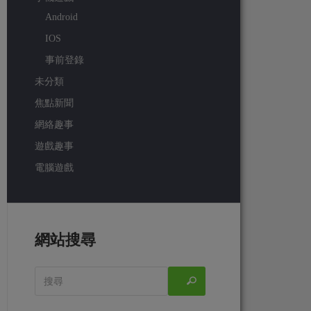
Android
IOS
事前登錄
未分類
焦點新聞
網絡趣事
遊戲趣事
電腦遊戲
網站搜尋