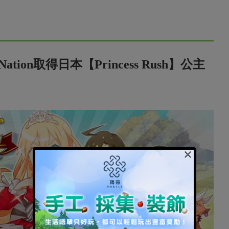
ion取得日本【Princess Rush】公主
×