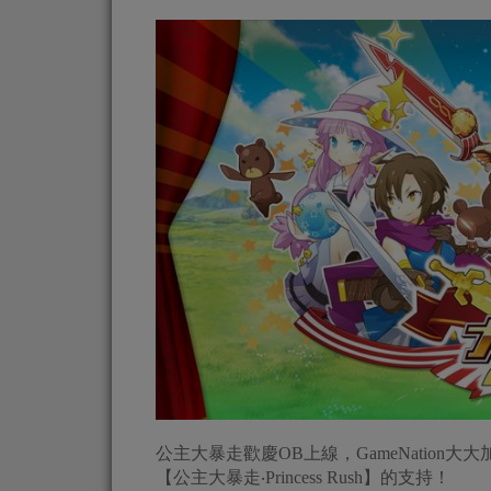
公主大暴走歡慶OB上線，GameNation
【公主大暴走‧Princess Rush】的支持！