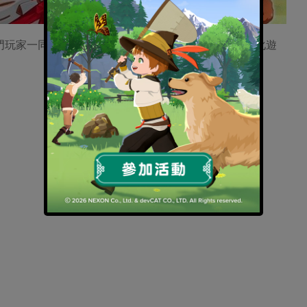
門玩家一同享受【公主大暴走‧Princess Rush】最佳在地化遊