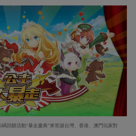
大大加碼回饋活動“暴走慶典”來答謝台灣、香港、澳門玩家對