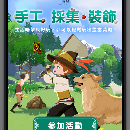
ChinaJoy 2018
Chinajoy2025
Cosplay 專區
TGS2019
VIPlayer
天堂2:革命 專區
天堂2:革命 攻略
天堂2:革命 新聞
好康活動
官方虛寶
家用遊戲
3DS
PC
PS VITA