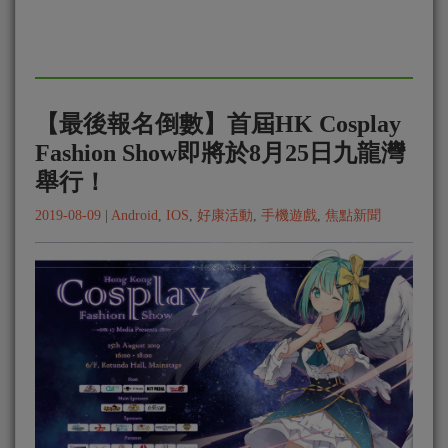
【最後報名倒數】首屆HK Cosplay
Fashion Show即將於8月25日九龍灣
舉行！
2019-08-09
|
Android
,
IOS
,
好康活動
,
手機遊戲
,
焦點新聞