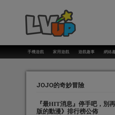
手機遊戲
家用遊戲
遊戲趣事
網絡
JOJO的奇妙冒險
『最HIT消息』停手吧，別
版的動漫》排行榜公佈