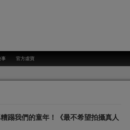
趣事
官方虛寶
再糟蹋我們的童年！《最不希望拍攝真人