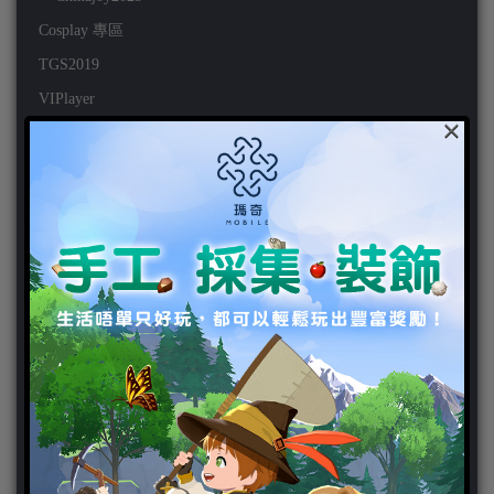
Cosplay 專區
TGS2019
VIPlayer
×
天堂2:革命 專區
天堂2:革命 攻略
天堂2:革命 新聞
好康活動
官方虛寶
家用遊戲
3DS
PC
PS VITA
PS3
PS4