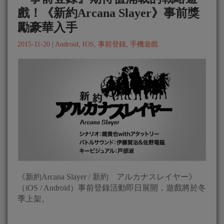
戲！《新約Arcana Slayer》事前獎
勵豪華入手
2015-11-20
|
Android
,
IOS
,
事前登錄
,
手機遊戲
《新約Arcana Slayer / 新約 アルカナスレイヤー》
（iOS / Android）事前登錄活動即日展開，遊戲將於冬
季上架。