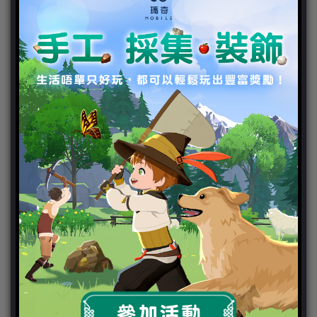
ChinaJoy 2018
Chinajoy2025
Cosplay 專區
TGS2019
VIPlayer
天堂2:革命 專區
天堂2:革命 攻略
天堂2:革命 新聞
好康活動
官方虛寶
家用遊戲
3DS
PC