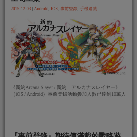
2015-12-03
|
Android
,
IOS
,
事前登錄
,
手機遊戲
《新約Arcana Slayer / 新約 アルカナスレイヤー》
（iOS / Android）事前登錄活動參加人數已達到10萬人
『事前登錄』期待值滿載的戰略遊