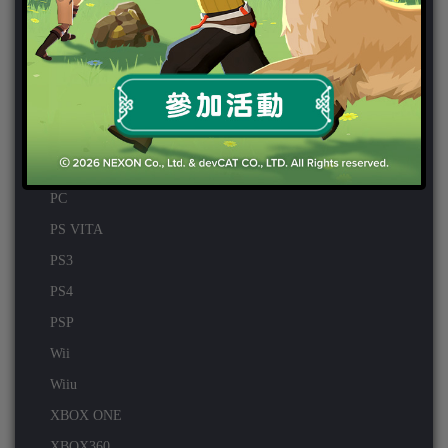
天堂2:革命 攻略
天堂2:革命 新聞
好康活動
官方虛寶
家用遊戲
3DS
PC
PS VITA
PS3
PS4
PSP
Wii
Wiiu
XBOX ONE
XBOX360