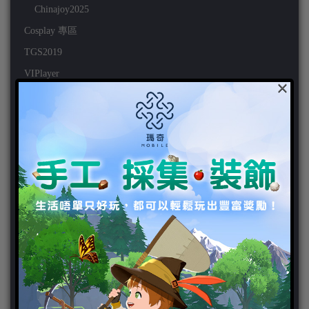
Chinajoy2025
Cosplay 專區
TGS2019
VIPlayer
×
天堂2:革命 專區
天堂2:革命 攻略
天堂2:革命 新聞
好康活動
官方虛寶
家用遊戲
3DS
PC
PS VITA
PS3
PS4