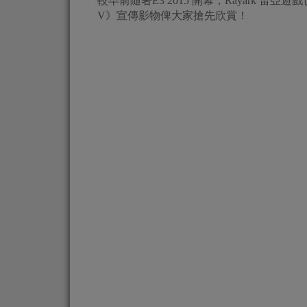
較早前隨著E3 2015 開幕，Rayark 雷亞
V》宣傳影物俾大家搶先欣賞！