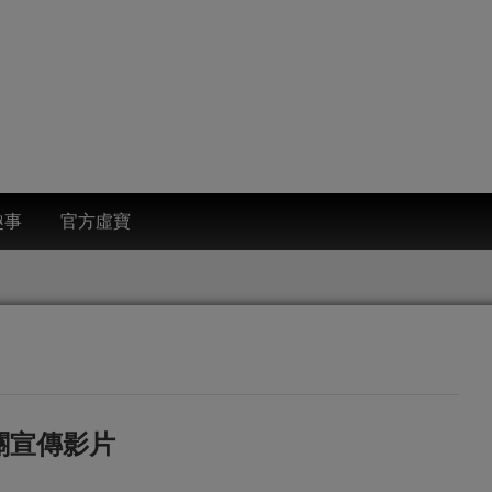
趣事
官方虛寶
有關宣傳影片