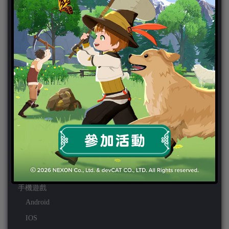
家用遊戲
3DS
PC
PS VITA
PS3
PS4
PSP
Wii
Wiiu
XBOX ONE
XBOX360
手機遊戲
Android
IOS