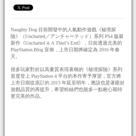
Naughty Dog 目前開發中的人氣動作遊戲《秘境探
險》（Uncharted／アンチャーテッド）系列 PS4 版最
新作《Uncharted 4: A Thief’s End》，日前透過北美的
PlayStation.Blog 宣佈，上市日期將確定為 2016 年春
天。
很多玩家對於以高畫質表現著稱的《秘境探險》系列
首度登上 PlayStation 4 平台的本作寄予厚望，官方將
上市日期從原訂的 2015 年延至明年，應該也是著眼於
遊戲品質的再提升，希望粉絲們也能多一點耐心期待
更完美的作品。