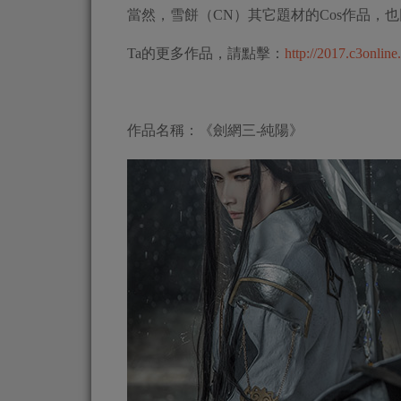
當然，雪餅（CN）其它題材的Cos作品，
Ta的更多作品，請點擊：
http://2017.c3onlin
作品名稱：《劍網三-純陽》