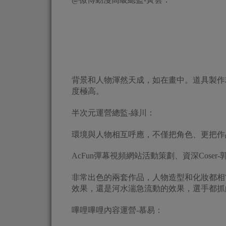
背景和人物渾然天成，如在畫中。道具製作
度極高。
半次元運營總監-綠川：
環境與人物相互呼應，不僅把角色、更把作
AcFun彈幕視頻網站活動策劃、資深Coser-
非常出色的兩套作品，人物造型和化妝都相
效果，還是河水湍急流動的效果，選手都抓
嗶哩嗶哩內容運營-慕易：