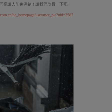
也同樣讓人印象深刻！讓我們欣賞一下吧~
e.com.cn/he_homepage/user/user_pic?uid=3587