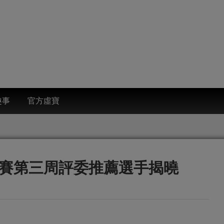
趣事
官方虛寶
y封面大賽第三周評委推薦選手揭曉