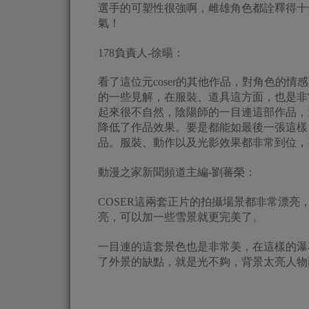
選手的可塑性很強啊，雌雄角色都詮釋得十
氣！
178負責人-徐暘：
看了這位元coser的其他作品，對角色的
的一些見解，在服裝、道具這方面，也是非
起來很不自然，陰陽師的一目連這部作品，
降低了作品效果。要是都能如最後一張這樣
品。服裝、動作以及光影效果都非常到位，
動漫之家新聞頻道主編-劉蕃榮：
COSER這兩套正片的拍攝場景都非常漂
亮，可以加一些雪景就更完美了。
一目連的這套景色也是非常美，在這樣的瀑
了外景的缺點，就是光不夠，背景太亮人物