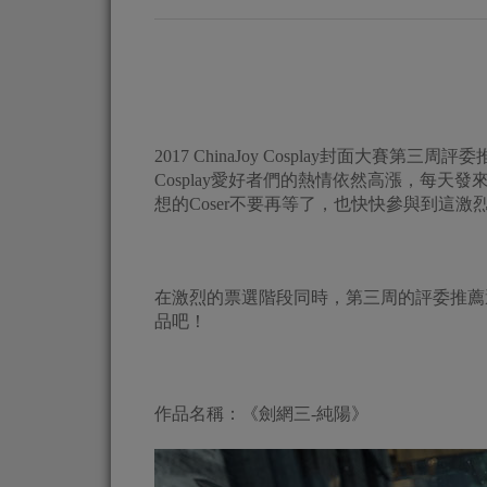
2017 ChinaJoy Cosplay封面大
Cosplay愛好者們的熱情依然高漲，每
想的Coser不要再等了，也快快參與到這激
在激烈的票選階段同時，第三周的評委推薦
品吧！
作品名稱：《劍網三-純陽》