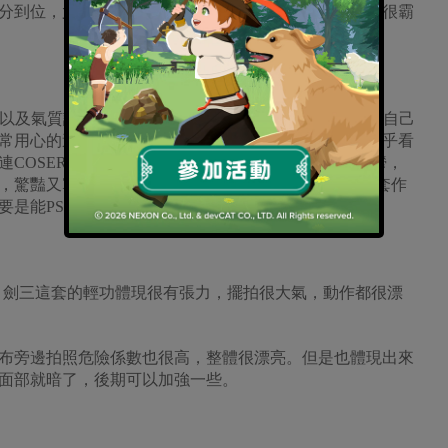
分到位，尤其中意道姑這張，非常強烈的視覺衝擊力，很霸
情感以及氣質詮釋都很到位，動作也是極盡參考後而融入了自己
常用心的達到了高水準。但是在某幾部作品裡，色調似乎看
連COSER的臉都看不太清，加上後期技術處理得太陰鬱，
，驚豔又寫實，會好很多喔~相比來說，更喜歡劍三這套作
要是能PS掉多餘的人就完美了
亮，劍三這套的輕功體現很有張力，擺拍很大氣，動作都很漂
布旁邊拍照危險係數也很高，整體很漂亮。但是也體現出來
面部就暗了，後期可以加強一些。