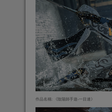
作品名稱: 《陰陽師手遊-一目連》