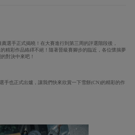
賽第三周評委推薦選手正式揭曉！在大賽進行到第三周的評選階段後，
天發來的精彩作品絡繹不絕！隨著晉級賽腳步的臨近，各位懷揣夢
烈的對決中來吧！
選手也正式出爐，讓我們快來欣賞一下雪餅(CN)的精彩的作