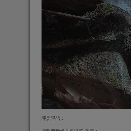
評委評語：
@微博動漫高級總監-黃雲：