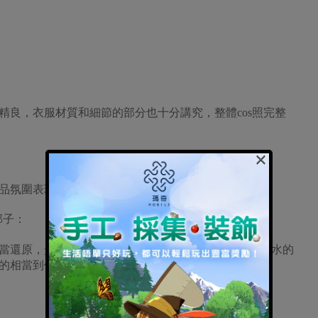
精良，衣服材質和細節的部分也十分講究，整體cos照完整
×
品氛圍表現得淋漓盡致！
郭子：
當還原，光線和色彩的運用也相當到位；不論是抽刀斷水的
的相當到位！點贊！