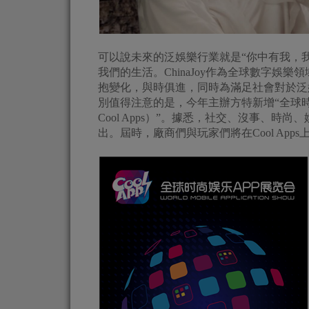
可以說未來的泛娛樂行業就是“你中有我，
我們的生活。ChinaJoy作為全球數字
抱變化，與時俱進，同時為滿足社會對於泛
別值得注意的是，今年主辦方特新增“全球時尚娛樂APP展
Cool Apps）”。據悉，社交、沒事、時
出。屆時，廠商們與玩家們將在Cool Ap