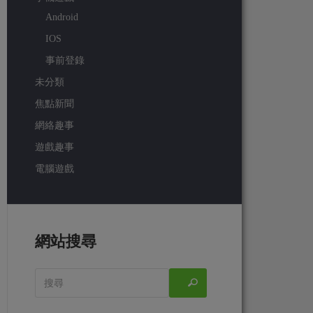
Android
IOS
事前登錄
未分類
焦點新聞
網絡趣事
遊戲趣事
電腦遊戲
網站搜尋