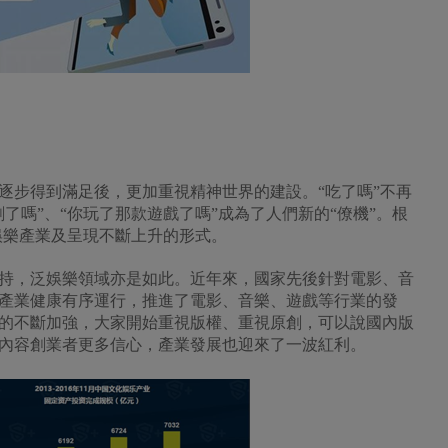
逐步得到滿足後，更加重視精神世界的建設。“吃了嗎”不再
了嗎”、“你玩了那款遊戲了嗎”成為了人們新的“僚機”。根
我國娛樂產業及呈現不斷上升的形式。
持，泛娛樂領域亦是如此。近年來，國家先後針對電影、音
產業健康有序運行，推進了電影、音樂、遊戲等行業的發
的不斷加強，大家開始重視版權、重視原創，可以說國內版
內容創業者更多信心，產業發展也迎來了一波紅利。