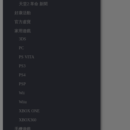
天堂2:革命 新聞
好康活動
官方虛寶
家用遊戲
3DS
PC
PS VITA
PS3
PS4
PSP
Wii
Wiiu
XBOX ONE
XBOX360
手機遊戲