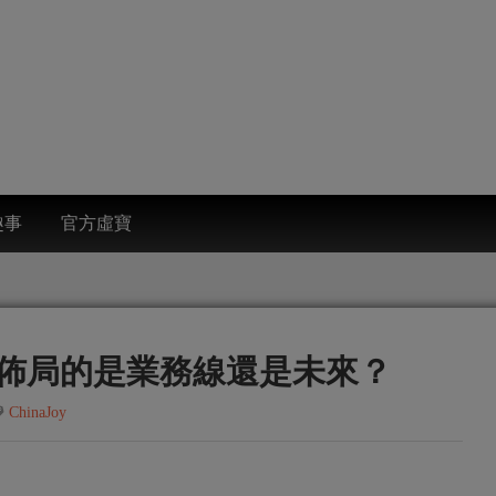
趣事
官方虛寶
佈局的是業務線還是未來？
ChinaJoy