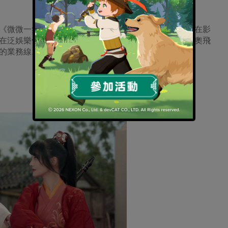
《微微一笑很傾城》強勢的影遊聯動使人們關注到網易在影
在泛娛樂領域下也是非常大膽，通過收購有妖氣，成立奧飛
的業務線。