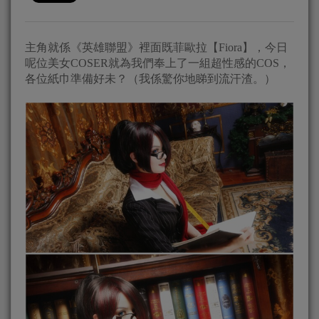
主角就係《英雄聯盟》裡面既菲歐拉【Fiora】，今日
呢位美女COSER就為我們奉上了一組超性感的COS，
各位紙巾準備好未？（我係驚你地睇到流汗渣。）