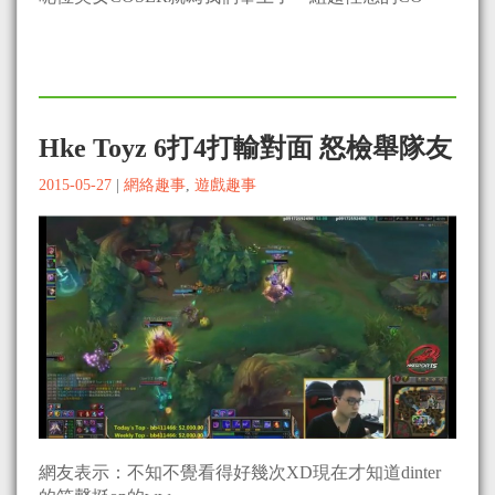
Hke Toyz 6打4打輸對面 怒檢舉隊友
2015-05-27
|
網絡趣事
,
遊戲趣事
網友表示：不知不覺看得好幾次XD現在才知道dinter