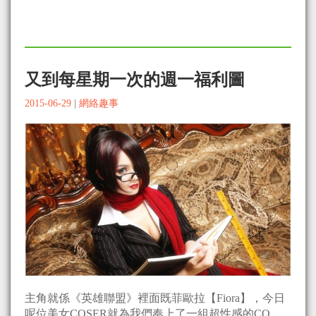
又到每星期一次的週一福利圖
2015-06-29
|
網絡趣事
主角就係《英雄聯盟》裡面既菲歐拉【Fiora】，今日
呢位美女COSER就為我們奉上了一組超性感的CO