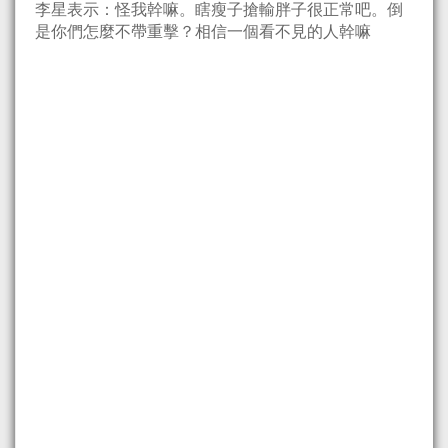
李星表示：怪我幹嘛。瞎瘦子搶輸胖子很正常吧。倒
是你們怎麼不帶重擊？相信一個看不見的人幹嘛