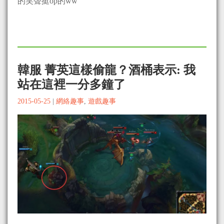
的笑聲挺op的ww
韓服 菁英這樣偷龍？酒桶表示: 我
站在這裡一分多鐘了
2015-05-25
|
網絡趣事
,
遊戲趣事