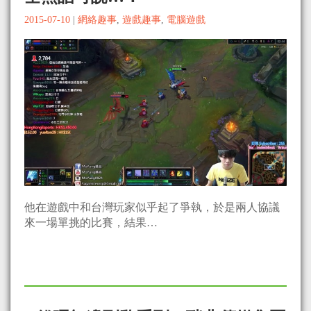
2015-07-10
|
網絡趣事
,
遊戲趣事
,
電腦遊戲
他在遊戲中和台灣玩家似乎起了爭執，於是兩人協議
來一場單挑的比賽，結果…