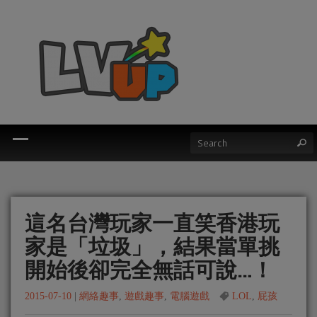
這名台灣玩家一直笑香港玩
家是「垃圾」，結果當單挑
開始後卻完全無話可說…！
2015-07-10
|
網絡趣事
,
遊戲趣事
,
電腦遊戲
LOL
,
屁孩