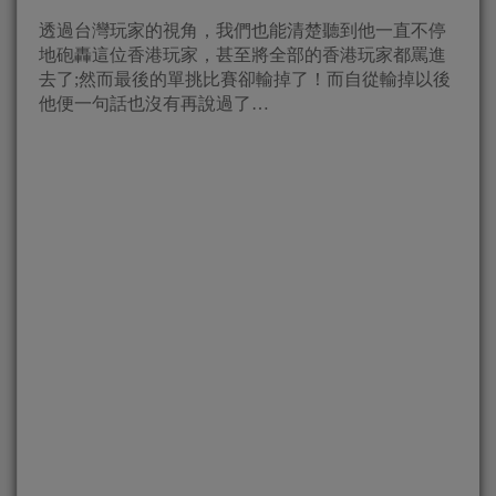
透過台灣玩家的視角，我們也能清楚聽到他一直不停
地砲轟這位香港玩家，甚至將全部的香港玩家都罵進
去了;然而最後的單挑比賽卻輸掉了！而自從輸掉以後
他便一句話也沒有再說過了…