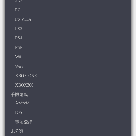
3DS
PC
PS VITA
PS3
PS4
PSP
Wii
Wiiu
XBOX ONE
XBOX360
手機遊戲
Android
IOS
事前登錄
未分類