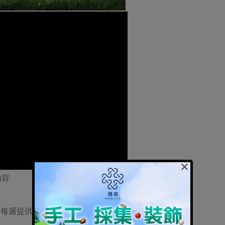
×
內容
內每週提供2套）
）