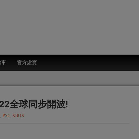
趣事
官方虛寶
月22全球同步開波!
,
PS4
,
XBOX