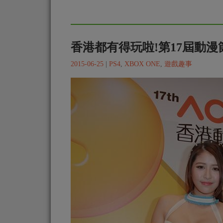
香港都有得玩啦!第17屆動漫
2015-06-25
|
PS4
,
XBOX ONE
,
遊戲趣事