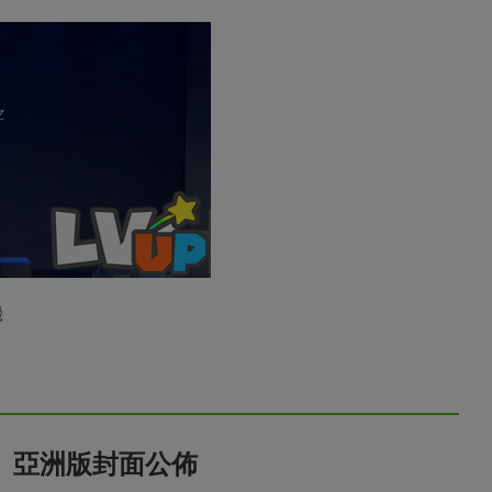
機
6》亞洲版封面公佈