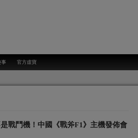
趣事
官方虛寶
不是戰鬥機！中國《戰斧F1》主機發佈會