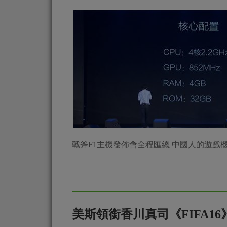
戰斧F1主機發佈會全程匯總 中國人的遊戲
美斯領銜香川真司《FIFA1