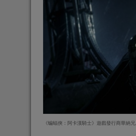
《蝙蝠俠：阿卡漢騎士》遊戲發行商華納兄弟（Wa