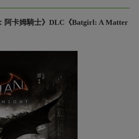
騎士》DLC《Batgirl: A Matter