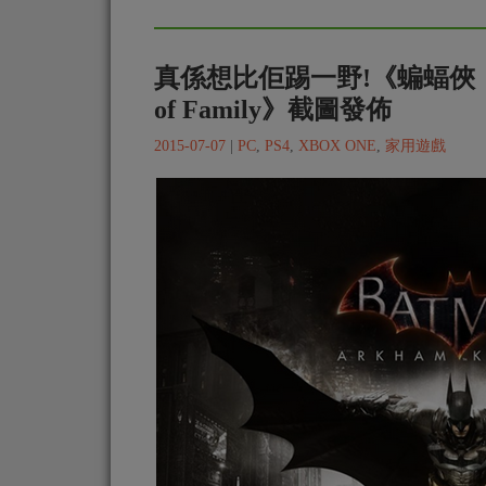
真係想比佢踢一野!《蝙蝠俠：阿卡姆
of Family》截圖發佈
2015-07-07
|
PC
,
PS4
,
XBOX ONE
,
家用遊戲