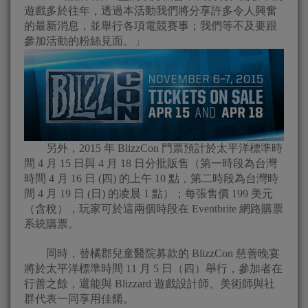
遊戲多於往年，透過本活動我們將分享許多令人興奮
的最新消息，並舉行各項電競賽事；我們等不及要跟
參加活動的粉絲見面。」
另外，2015 年 BlizzCon 門票預計於太平洋標準時
間 4 月 15 日與 4 月 18 日分批販售（第一時段為台灣
時間 4 月 16 日 (四) 的上午 10 點，第二時段為台灣時
間 4 月 19 日 (日) 的凌晨 1 點）；每張售價 199 美元
（含稅），玩家可於這兩個時段在 Eventbrite 網路購票
系統購票。
同時，替橘郡兒童醫院募款的 BlizzCon 慈善晚宴
將於太平洋標準時間 11 月 5 日（四）舉行，參加者在
行善之餘，還能與 Blizzard 遊戲設計師、美術師與社
群代表一同享用佳餚。