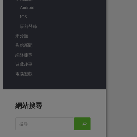
Android
IOS
事前登錄
未分類
焦點新聞
網絡趣事
遊戲趣事
電腦遊戲
網站搜尋