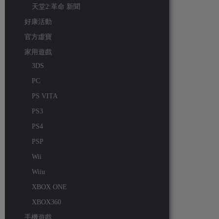
天堂2:革命 新聞
好康活動
官方虛寶
家用遊戲
3DS
PC
PS VITA
PS3
PS4
PSP
Wii
Wiiu
XBOX ONE
XBOX360
手機遊戲