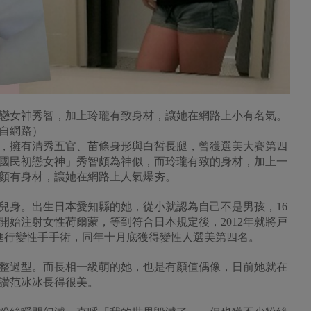
戀女神秀智，加上玲瓏有致身材，讓她在網路上小有名氣。
自網路）
，擁有清秀五官、苗條身形與白皙長腿，曾獲選美大賽第四
國民初戀女神」秀智頗為神似，而玲瓏有致的身材，加上一
顏有身材，讓她在網路上人氣爆夯。
男兒身。出生日本愛知縣的她，從小就認為自己不是男孩，16
開始注射女性荷爾蒙，等到符合日本規定後，2012年就將戸
國進行變性手手術，同年十月底獲得變性人選美第四名。
整過型。而長相一級萌的她，也是有顏值偶像，日前她就在
讚范冰冰長得很美。