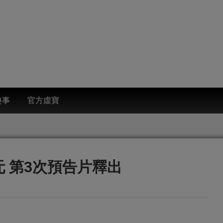
趣事
官方虛寶
 第3次預告片釋出