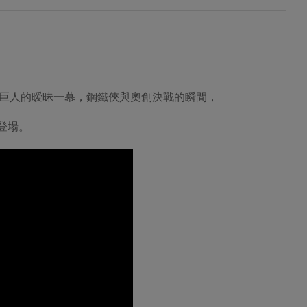
巨人的暧昧一幕，鋼鐵俠與奧創決戰的瞬間，
視登場。