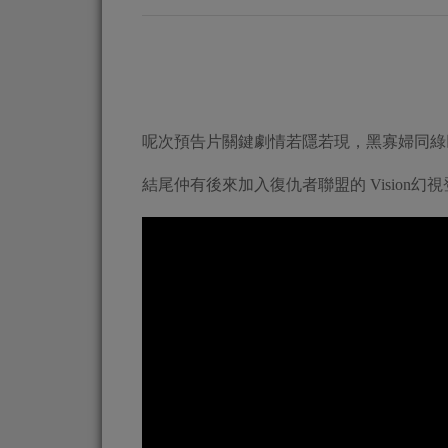
呢次預告片關鍵劇情若隱若現，黑寡婦同綠
結尾仲有後來加入復仇者聯盟的 Vision幻