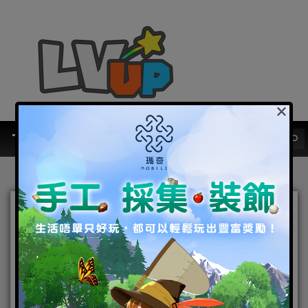
×
『最HIT消息』60連抽的結
果…？《Fate/Grand
Order》400萬DL記念召喚
「超伏」UP！