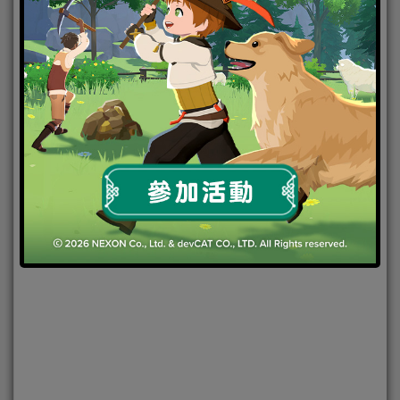
2015-09-30
|
Android
,
IOS
,
手機遊戲
Android
,
Fate/Grand
Order
,
IOS
,
手機遊戲