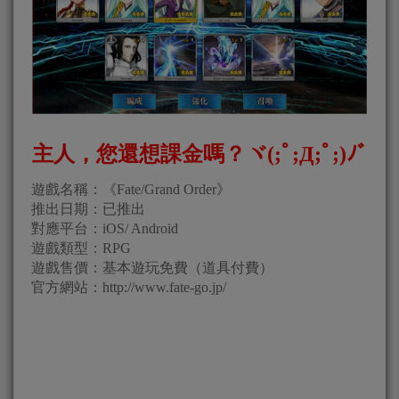
主人，您還想課金嗎？ヾ(;ﾟ;Д;ﾟ;)ﾉﾞ
遊戲名稱：《Fate/Grand Order》
推出日期：已推出
對應平台：iOS/ Android
遊戲類型：RPG
遊戲售價：基本遊玩免費（道具付費）
官方網站：http://www.fate-go.jp/