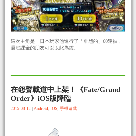
這次主角是一日本玩家他進行了「壯烈的」60連抽，
還沒課金的朋友可以以此為鑑。
在怨聲載道中上架！《Fate/Grand
Order》iOS版降臨
2015-08-12
|
Android
,
IOS
,
手機遊戲