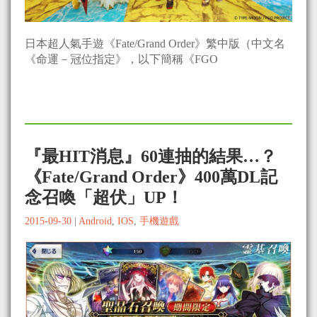
日本超人氣手遊《Fate/Grand Order》繁中版（中文名
《命運－冠位指定》，以下簡稱《FGO
『最HIT消息』60連抽的結果…？
《Fate/Grand Order》400萬DL記
念召喚「超伏」UP！
2015-09-30
|
Android
,
IOS
,
手機遊戲