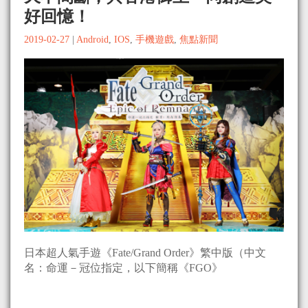
好回憶！
2019-02-27
|
Android
,
IOS
,
手機遊戲
,
焦點新聞
日本超人氣手遊《Fate/Grand Order》繁中版（中文
名：命運－冠位指定，以下簡稱《FGO》