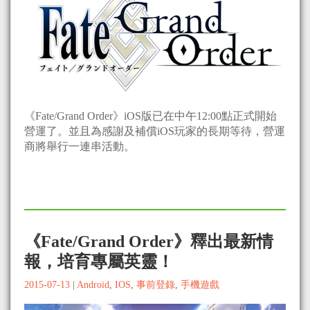
《Fate/Grand Order》iOS版已在中午12:00點正式開始
營運了。並且為感謝及補償iOS玩家的長期等待，營運
商將舉行一連串活動。
《Fate/Grand Order》釋出最新情
報，培育專屬英靈！
2015-07-13
|
Android
,
IOS
,
事前登錄
,
手機遊戲