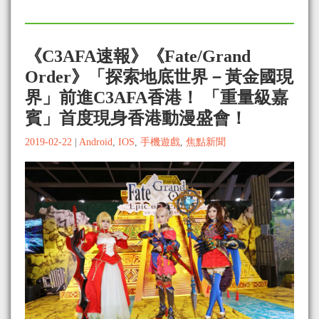
《C3AFA速報》《Fate/Grand
Order》「探索地底世界－黃金國現
界」前進C3AFA香港！ 「重量級嘉
賓」首度現身香港動漫盛會！
2019-02-22
|
Android
,
IOS
,
手機遊戲
,
焦點新聞