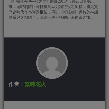
《軒轅劍外傳─穹之扉》將於2015年3月26日震撼上
市，遊戲劇情回歸軒轅劍系列獨特設定風格，將真實
歷史時代作為背景框架，再以《軒轅劍》獨特的神話
體系與之相結合，演繹一段別樣的山海傳奇之旅。
作者：
繁時花火