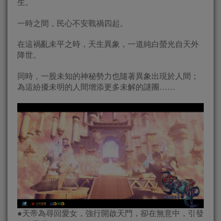
生。
一時之間，民心不安戰禍四起。
在這禍亂未平之時，天生異象，一道純白螢光自天外
降世。
同時，一股未知的神秘勢力也隨著異象出現於人間；
為這紛擾未明的人間增添更多未解的謎團……
●天帝為尋回愛女，強行開啟天門，卻在無意中，引發