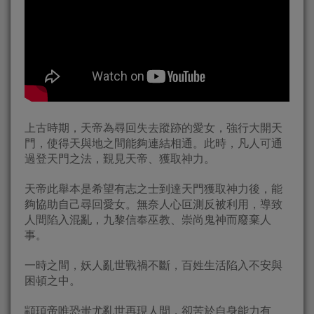
上古時期，天帝為尋回失去蹤跡的愛女，強行大開天
門，使得天與地之間能夠連結相通。此時，凡人可通
過登天門之法，覲見天帝、獲取神力。
天帝此舉本是希望有志之士到達天門獲取神力後，能
夠協助自己尋回愛女。無奈人心叵測反被利用，導致
人間陷入混亂，九黎信奉巫教、崇尚鬼神而廢棄人
事。
一時之間，妖人亂世戰禍不斷，百姓生活陷入不安與
困頓之中。
顓頊帝唯恐蚩尤亂世再現人間，卻苦於自身能力有