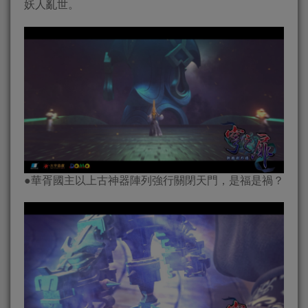
妖人亂世。
●華胥國主以上古神器陣列強行關閉天門，是福是禍？