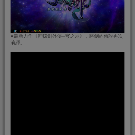
●最新力作《軒轅劍外傳─穹之扉》，將劍的傳說再次
演繹。