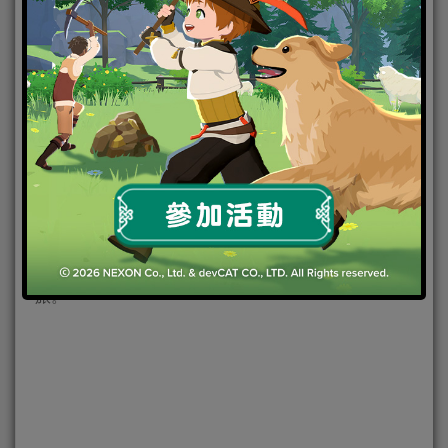
軒轅劍革新之作：《軒轅劍外傳─穹之扉》即將於
2015年3月26日震撼上市，登蒼穹啟天門，帶你解開塵
封千載的上古之謎。
作為軒轅劍系列第十二部作品，《軒轅劍外傳─穹之
扉》將歷史背景與神話傳說相結合，講述一段充滿神
秘與夢幻色彩的動人故事。更使用全新光照系統與場
景氛圍，打造風格多變的遊戲場景。明雷遇敵、即時
戰鬥，顛覆系列傳統的遊戲玩法，打造全新軒轅劍之
旅。