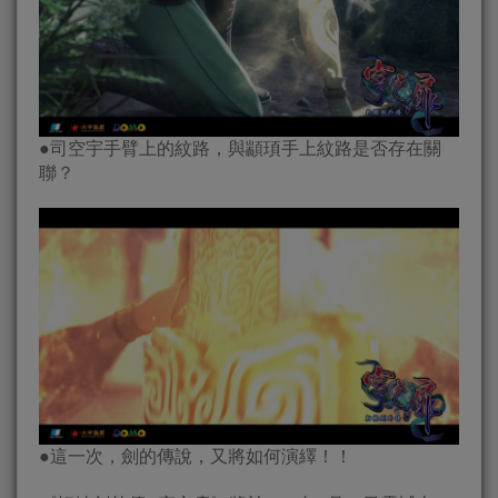
●司空宇手臂上的紋路，與顓頊手上紋路是否存在關
聯？
●這一次，劍的傳說，又將如何演繹！！