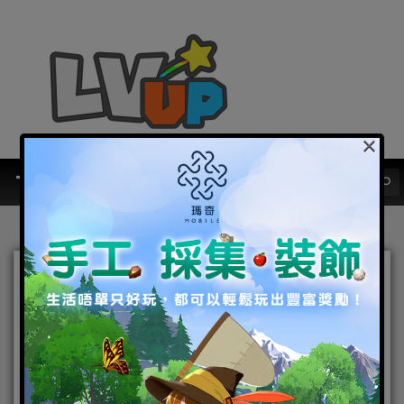
×
上古神器再現 《軒轅劍外傳
─穹之扉》上市宣傳動畫再
引熱議
2015-03-24
|
PC
,
電腦遊戲
大宇
,
穹之扉
,
軒轅劍外傳