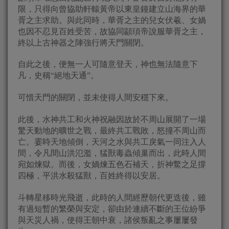
限，只得向曾協助軒轅黃帝以東皇鐘建立山海界的華
胥之主求助。與此同時，華胥之主的兒女伏羲、女媧
也因不忍見百姓受苦，故協同顓頊帝說服華胥之主，
終以上古神器之陣強行將天門關閉。
自此之後，便無一人可隨意登天，神也無法隨意下
凡，史稱“絕地天通”。
可惜天門的關閉，並未使得人間安穩下來。
此後，水神共工和火神祝融因故於不周山展開了一場
驚天動地的曠世之戰，最終共工戰敗，怒撞不周山而
亡。霎時天地傾倒，天河之水與共工戾氣一同注入人
間，令凡間山洪氾濫，猛獸毒蟲傾巢而出，此時人間
宛如煉獄。而後，女媧煉五色石補天，折神鱉之足撐
四極，平洪水殺猛獸，百姓終得以安居。
斗轉星移時光飛逝，此時的人間經歷朝代更迭後，雖
有過短暫的繁榮與安定，卻由於連續不斷的王位紛爭
與天災人禍，使得王朝中衰，諸侯叛亂之事屢屢發