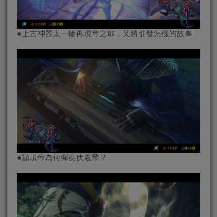
●上古神器太一輪再現穹之扉，又將引發怎樣的故事
●顓頊帝為何彈奏伏羲琴？