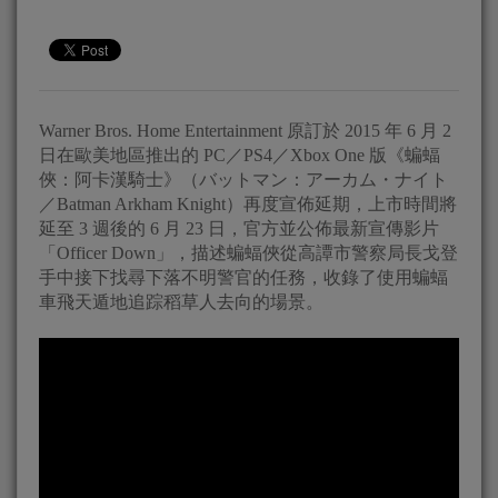
Warner Bros. Home Entertainment 原訂於 2015 年 6 月 2
日在歐美地區推出的 PC／PS4／Xbox One 版《蝙蝠
俠：阿卡漢騎士》（バットマン：アーカム・ナイト
／Batman Arkham Knight）再度宣佈延期，上市時間將
延至 3 週後的 6 月 23 日，官方並公佈最新宣傳影片
「Officer Down」，描述蝙蝠俠從高譚市警察局長戈登
手中接下找尋下落不明警官的任務，收錄了使用蝙蝠
車飛天遁地追踪稻草人去向的場景。