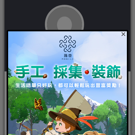
×
作者：
民國
No comments yet.
Leave Your Reply