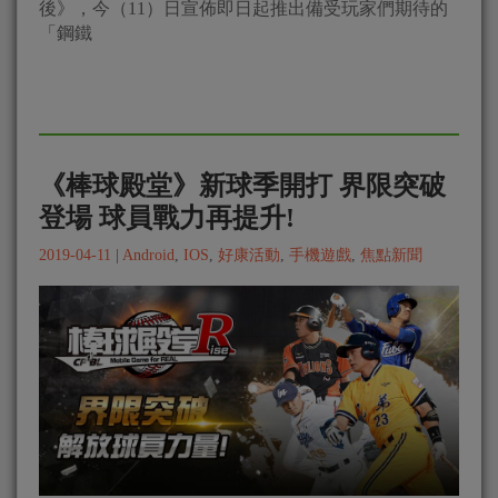
後》，今（11）日宣佈即日起推出備受玩家們期待的
「鋼鐵
《棒球殿堂》新球季開打 界限突破
登場 球員戰力再提升!
2019-04-11
|
Android
,
IOS
,
好康活動
,
手機遊戲
,
焦點新聞