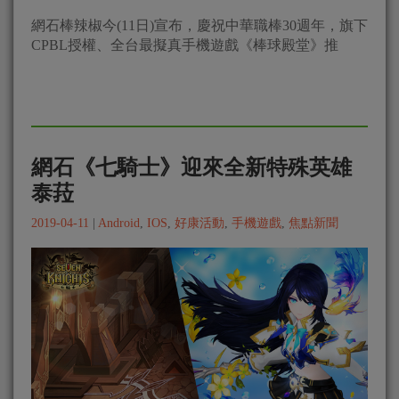
網石棒辣椒今(11日)宣布，慶祝中華職棒30週年，旗下
CPBL授權、全台最擬真手機遊戲《棒球殿堂》推
網石《七騎士》迎來全新特殊英雄
泰菈
2019-04-11
|
Android
,
IOS
,
好康活動
,
手機遊戲
,
焦點新聞