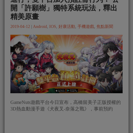
開「許願樹」獨特系統玩法，釋出
精美原畫
2019-04-12
|
Android
,
IOS
,
好康活動
,
手機遊戲
,
焦點新聞
GameNuts遊戲平台今日宣布，高橋留美子正版授權的
3D熱血動漫手遊《犬夜叉-奈落之戰》，事前預約