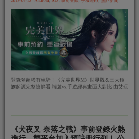
2019-04-12
|
Android
,
IOS
,
事前登錄
,
手機遊戲
,
焦點新聞
登錄領超稀有坐騎！《完美世界M》世界觀＆三大種
族起源完整搶鮮看 端遊vs.手遊經典畫面大對比 由艾玩
《犬夜叉-奈落之戰》事前登錄火熱
進行，雙平台加入預註冊行列！ 公