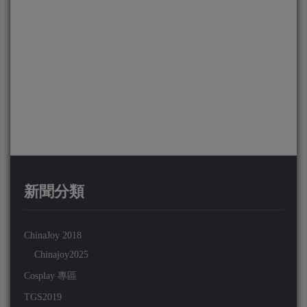
新聞分類
ChinaJoy 2018
Chinajoy2025
Cosplay 專區
TGS2019