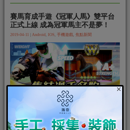
賽馬育成手遊《冠軍人馬》雙平台
正式上線 成為冠軍馬主不是夢！
2019-04-11
|
Android
,
IOS
,
手機遊戲
,
焦點新聞
×
由七元素遊戲公司代理發行的模擬賽馬育成類手遊
《冠軍人馬 Champion Horse Racing》