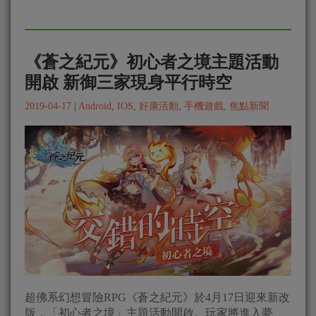
《蒼之紀元》初心者之境主題活動
開啟 新御三家現身平行時空
2019-04-17
|
Android
,
IOS
,
好康活動
,
手機遊戲
,
焦點新聞
超佛系幻想冒險RPG《蒼之紀元》於4月17日迎來新改
版，「初心者之境」主題活動開啟。玩家將進入夢