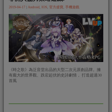
2019-04-17
|
Android
,
IOS
,
官方虛寶
,
手機遊戲
《時之歌》為泛音堂出品的大型二次元原創品牌。擁
有龐大的世界觀、跌宕起伏的史詩劇情， 打造超過30
首風