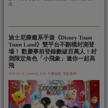
境，
迪士尼療癒系手遊《Disney Tsum
Tsum Land》雙平台不刪檔封測登
場！ 歡慶事前登錄數破百萬人！封
測限定角色「小飛象」邀你一起高
飛
2019-04-16
|
Android
,
IOS
,
手機遊戲
,
焦點新聞