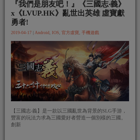
『我們是朋友吧！』《三國志‧義》
x《LVUP.HK》亂世出英雄 虛寶獻
勇者!
2019-04-17
|
Android
,
IOS
,
官方虛寶
,
手機遊戲
【三國志‧義】是一款以三國亂世為背景的SLG手游，
豐富的玩法力求為三國愛好者營造一個別樣的三國。
創新