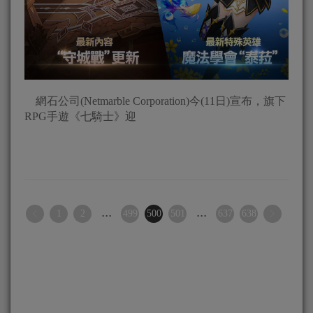
網石公司(Netmarble Corporation)今(11日)宣布，旗下
RPG手遊《七騎士》迎
...
...
1
2
499
500
501
637
638