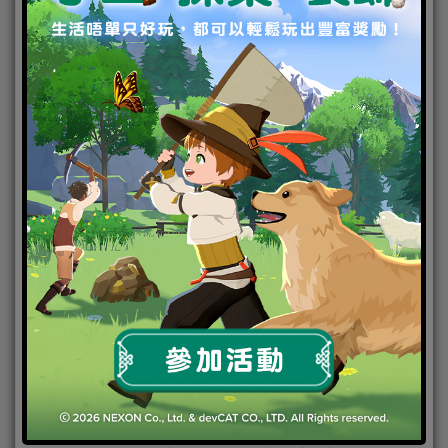
末日危機再升級 《明日之後》
「鋼鐵入侵」即刻開戰！
2019-04-11
|
Android
,
IOS
,
好康活動
,
手機遊戲
,
焦點新聞
全球下載突破9000萬的人氣生存手遊《明日之