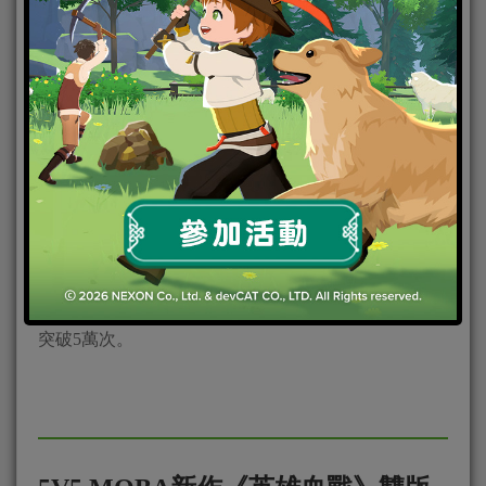
年度最紓壓的騎戰卡牌手遊《馬的傳說》，結合了穿
越時空與歷史名將大亂鬥等多種笑料元素，上市後即
成為玩家們紓解壓力的最佳手遊，至今累積下載數已
突破5萬次。