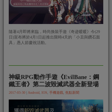
隨著4月即將來臨，時尚換裝手遊《奇迹暖暖》今(29
日)宣布將於4月1日起推出限時4天的「小丑與鑽石面
具」愚人節慶祝活動。
神級RPG動作手遊《EvilBane：鋼
鐵王者》第二波毀滅武器全新登場
2017-03-30
|
Android
,
IOS
,
手機遊戲
,
焦點新聞