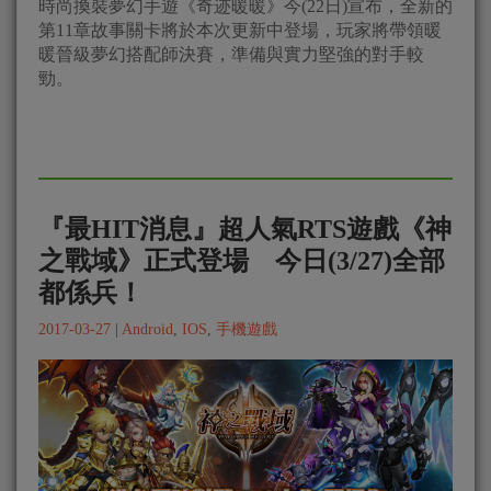
時尚換裝夢幻手遊《奇迹暖暖》今(22日)宣布，全新的
第11章故事關卡將於本次更新中登場，玩家將帶領暖
暖晉級夢幻搭配師決賽，準備與實力堅強的對手較
勁。
『最HIT消息』超人氣RTS遊戲《神
之戰域》正式登場 今日(3/27)全部
都係兵！
2017-03-27
|
Android
,
IOS
,
手機遊戲