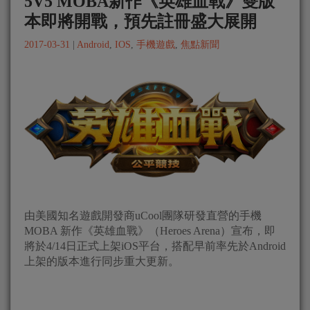
5V5 MOBA新作《英雄血戰》雙版
本即將開戰，預先註冊盛大展開
2017-03-31
|
Android
,
IOS
,
手機遊戲
,
焦點新聞
由美國知名遊戲開發商uCool團隊研發直營的手機
MOBA 新作《英雄血戰》（Heroes Arena）宣布，即
將於4/14日正式上架iOS平台，搭配早前率先於Android
上架的版本進行同步重大更新。