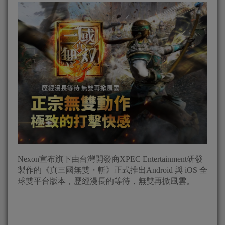
Nexon宣布旗下由台灣開發商XPEC Entertainment研發
製作的《真三國無雙・斬》正式推出Android 與 iOS 全
球雙平台版本，歷經漫長的等待，無雙再掀風雲。