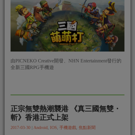
由PICNEKO Creative開發、NHN Entertainment發行的
全新三國RPG手機遊
正宗無雙熱潮襲港 《真三國無雙・
斬》香港正式上架
2017-03-30
|
Android
,
IOS
,
手機遊戲
,
焦點新聞