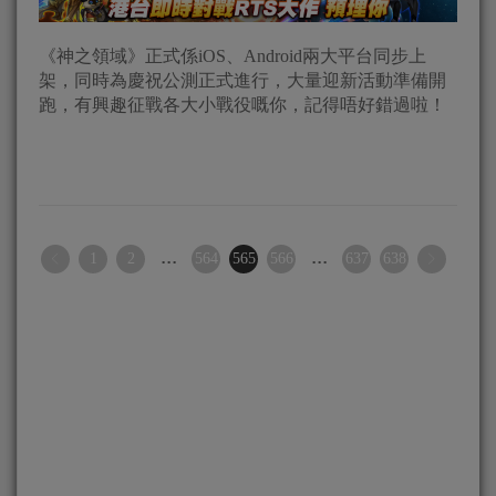
《神之領域》正式係iOS、Android兩大平台同步上
架，同時為慶祝公測正式進行，大量迎新活動準備開
跑，有興趣征戰各大小戰役嘅你，記得唔好錯過啦！
...
...
1
2
564
565
566
637
638