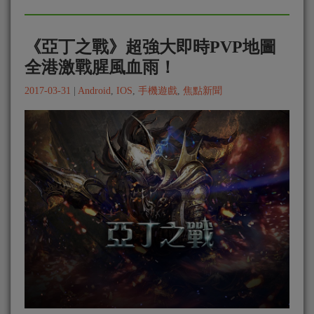
《亞丁之戰》超強大即時PVP地圖
全港激戰腥風血雨！
2017-03-31
|
Android
,
IOS
,
手機遊戲
,
焦點新聞