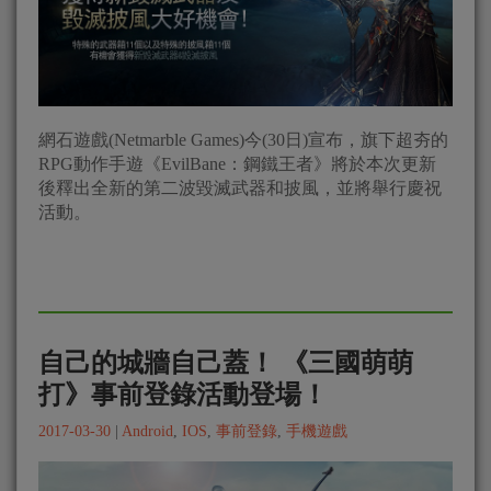
網石遊戲(Netmarble Games)今(30日)宣布，旗下超夯的
RPG動作手遊《EvilBane：鋼鐵王者》將於本次更新
後釋出全新的第二波毀滅武器和披風，並將舉行慶祝
活動。
自己的城牆自己蓋！ 《三國萌萌
打》事前登錄活動登場！
2017-03-30
|
Android
,
IOS
,
事前登錄
,
手機遊戲