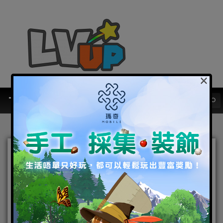
×
Android
2017最搞鬼手遊《馬的傳說》擂臺
挑戰賽、戰馬覺醒系統即將解禁
2017-03-31
|
Android
,
IOS
,
手機遊戲
,
焦點新聞