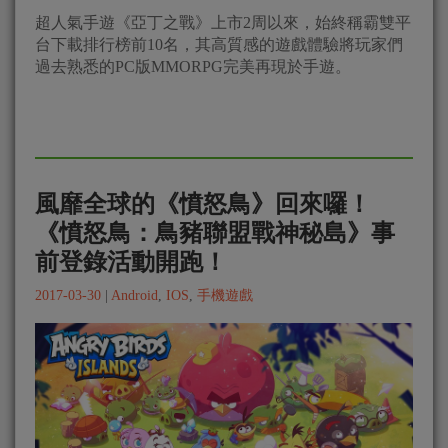
超人氣手遊《亞丁之戰》上市2周以來，始終稱霸雙平
台下載排行榜前10名，其高質感的遊戲體驗將玩家們
過去熟悉的PC版MMORPG完美再現於手遊。
風靡全球的《憤怒鳥》回來囉！
《憤怒鳥：鳥豬聯盟戰神秘島》事
前登錄活動開跑！
2017-03-30
|
Android
,
IOS
,
手機遊戲