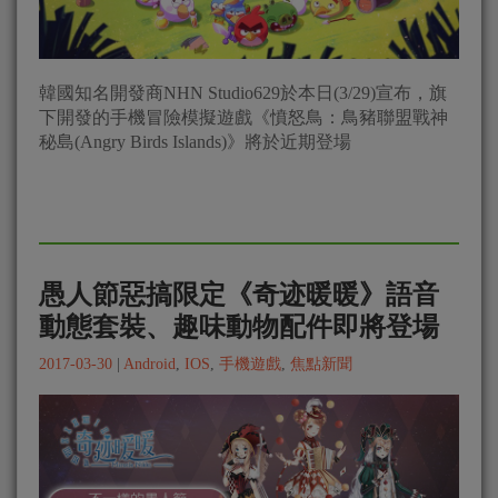
韓國知名開發商NHN Studio629於本日(3/29)宣布，旗
下開發的手機冒險模擬遊戲《憤怒鳥：鳥豬聯盟戰神
秘島(Angry Birds Islands)》將於近期登場
愚人節惡搞限定《奇迹暖暖》語音
動態套裝、趣味動物配件即將登場
2017-03-30
|
Android
,
IOS
,
手機遊戲
,
焦點新聞