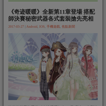
《奇迹暖暖》全新第11章登場 搭配
師決賽秘密武器各式套裝搶先亮相
2017-03-27
|
Android
,
IOS
,
手機遊戲
,
焦點新聞