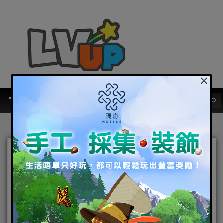
×
事前登錄
轟炸坦克吧，《坦克戰記》事前登
錄正式展開
2015-07-13
|
Android
,
IOS
,
事前登錄
,
手機遊戲