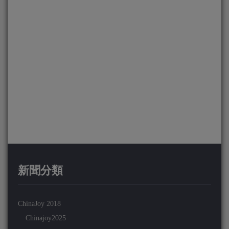
新聞分類
ChinaJoy 2018
Chinajoy2025