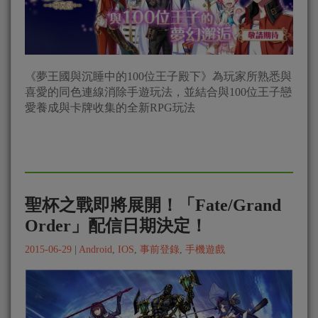
《夢王國與沉睡中的100位王子殿下》為玩家所熟悉與
喜愛的同色連線消除手遊玩法，並結合與100位王子戀
愛養成與卡牌收集的全新RPG玩法
聖杯之戰即將展開！「Fate/Grand
Order」配信日期決定！
2015-06-29
|
Android
,
IOS
,
事前登錄
,
手機遊戲