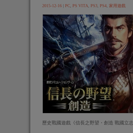
2015-12-16
|
PC
,
PS VITA
,
PS3
,
PS4
,
家用遊戲
歷史戰國遊戲《信長之野望・創造 戰國立志傳》（P