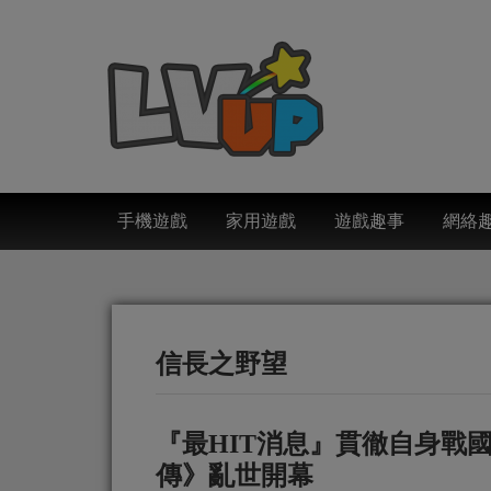
手機遊戲
家用遊戲
遊戲趣事
網絡
信長之野望
『最HIT消息』貫徹自身戰
傳》亂世開幕