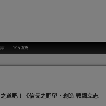
趣事
官方虛寶
國之道吧！《信長之野望・創造 戰國立志