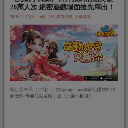
20萬人次 絕密遊戲場面搶先釋出！
2019-09-27
|
Android
,
IOS
,
事前登錄
,
手機遊戲
截止至今天（27日），由SpringGame獨家代理的2019
超激萌·奇趣江湖冒險手遊《元氣小師妹》