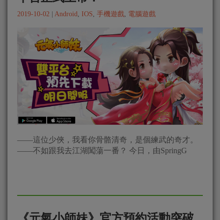
2019-10-02
|
Android
,
IOS
,
手機遊戲
,
電腦遊戲
——這位少俠，我看你骨骼清奇，是個練武的奇才。
——不如跟我去江湖闖蕩一番？ 今日，由SpringG
《元氣小師妹》官方預約活動突破