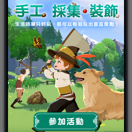
ChinaJoy 2018
Chinajoy2025
Cosplay 專區
TGS2019
VIPlayer
天堂2:革命 專區
天堂2:革命 攻略
天堂2:革命 新聞
好康活動
官方虛寶
家用遊戲
3DS
PC
PS VITA
PS3