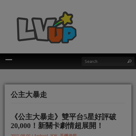
公主大暴走
《公主大暴走》雙平台5星好評破
20,000！新關卡劇情超展開！
2015-08-05
|
Android
,
IOS
,
手機遊戲