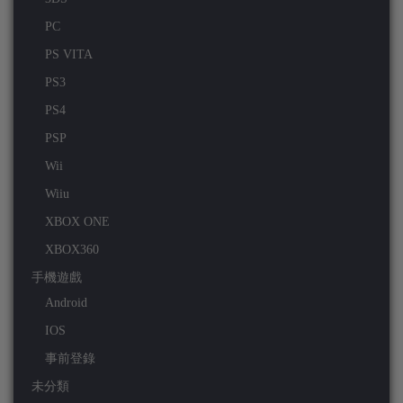
PC
PS VITA
PS3
PS4
PSP
Wii
Wiiu
XBOX ONE
XBOX360
手機遊戲
Android
IOS
事前登錄
未分類