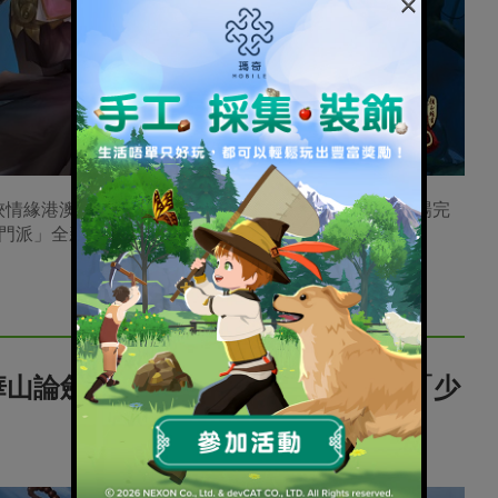
×
《劍俠情緣港澳版》將於近期開啟推出最重要版本更新：戰場完
門派」全新職業正式亮相
華山論劍」賽季開戰！全新兩大門派「少