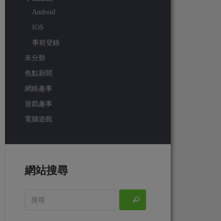
Android
IOS
事前登錄
未分類
焦點新聞
網絡趣事
遊戲趣事
電腦遊戲
網站搜尋