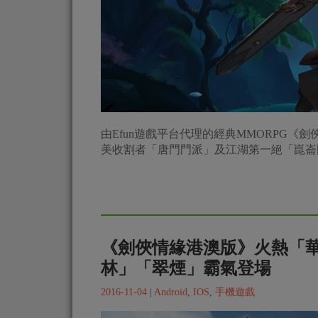
由Efun遊戲平台代理的經典MMORPG
美收割者「唐門門派」及江湖第一絕「崑崙
《劍俠情緣港澳版》火熱「
林」「翠煙」霸氣登場
2016-11-04
|
Android
,
IOS
,
手機遊戲