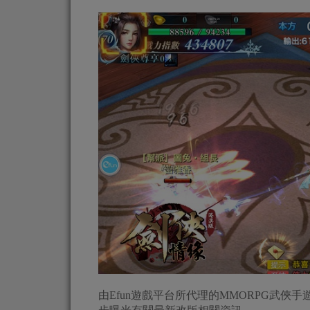
由Efun遊戲平台所代理的MMORPG武俠