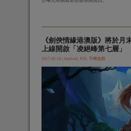
步曝光有關最新改版相關資訊。
《劍俠情緣港澳版》將於月
上線開啟「凌絕峰第七層」
2017-02-24
|
Android
,
IOS
,
手機遊戲