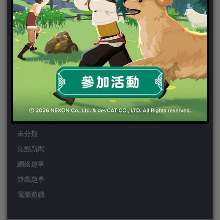
Wii
Wiiu
XBOX ONE
XBOX360
手機遊戲
Android
IOS
事前登錄
未分類
焦點新聞
網絡趣事
遊戲趣事
電腦遊戲