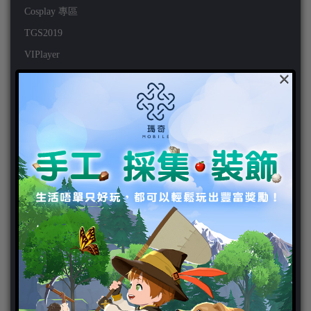
Cosplay 專區
TGS2019
VIPlayer
×
天堂2:革命 專區
天堂2:革命 攻略
天堂2:革命 新聞
好康活動
官方虛寶
家用遊戲
3DS
PC
PS VITA
PS3
PS4
PSP