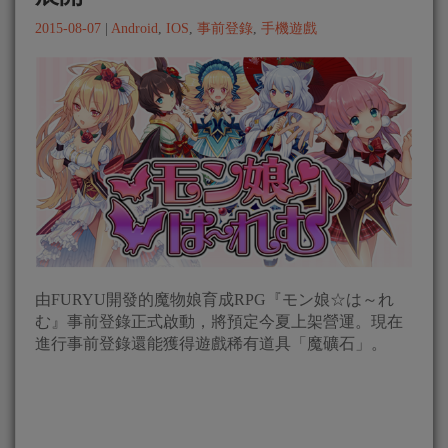
2015-08-07
|
Android
,
IOS
,
事前登錄
,
手機遊戲
由FURYU開發的魔物娘育成RPG『モン娘☆は～れ
む』事前登錄正式啟動，將預定今夏上架營運。現在
進行事前登錄還能獲得遊戲稀有道具「魔礦石」。