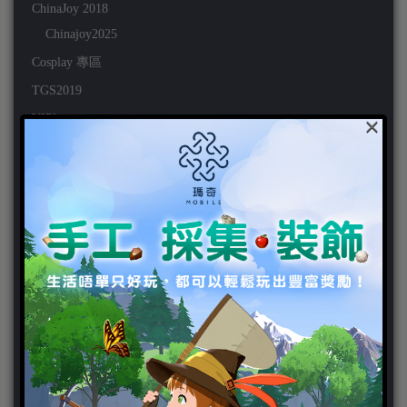
ChinaJoy 2018
Chinajoy2025
Cosplay 專區
TGS2019
×
VIPlayer
天堂2:革命 專區
天堂2:革命 攻略
天堂2:革命 新聞
好康活動
官方虛寶
家用遊戲
3DS
PC
PS VITA
PS3