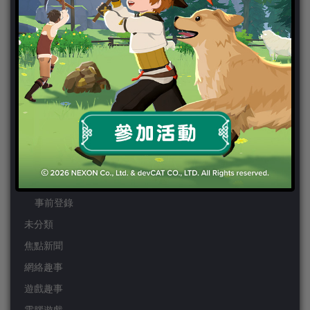
PS4
PSP
Wii
Wiiu
XBOX ONE
XBOX360
手機遊戲
Android
IOS
事前登錄
未分類
焦點新聞
網絡趣事
遊戲趣事