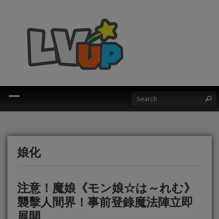
娘化
注意！魔娘《モン娘☆は～れむ》
襲擊人間界！事前登錄魔法陣立即
展開