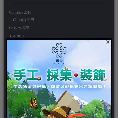
ChinaJoy 2018
Chinajoy2025
Cosplay 專區
TGS2019
×
VIPlayer
天堂2:革命 專區
天堂2:革命 攻略
天堂2:革命 新聞
好康活動
官方虛寶
家用遊戲
3DS
PC
PS VITA