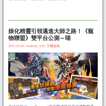
娘化精靈引領邁進大師之路！《寵
物聯盟》雙平台公測～喵
2015-10-26
|
Android
,
IOS
,
手機遊戲