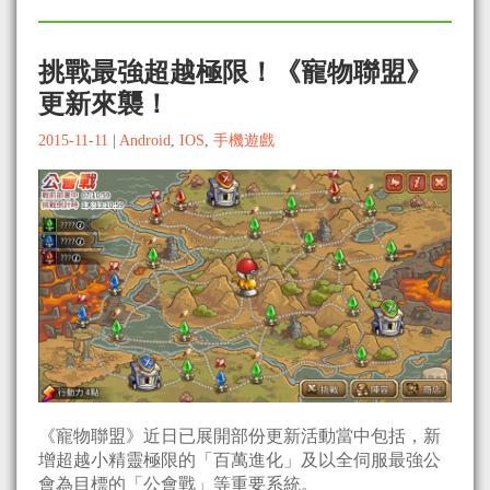
挑戰最強超越極限！《寵物聯盟》
更新來襲！
2015-11-11
|
Android
,
IOS
,
手機遊戲
《寵物聯盟》近日已展開部份更新活動當中包括，新
增超越小精靈極限的「百萬進化」及以全伺服最強公
會為目標的「公會戰」等重要系統。