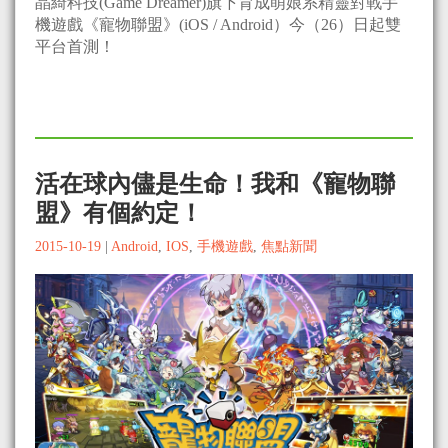
晶綺科技(Game Dreamer)旗下育成萌娘系精靈對戰手
機遊戲《寵物聯盟》(iOS / Android）今（26）日起雙
平台首測！
活在球內儘是生命！我和《寵物聯
盟》有個約定！
2015-10-19
|
Android
,
IOS
,
手機遊戲
,
焦點新聞