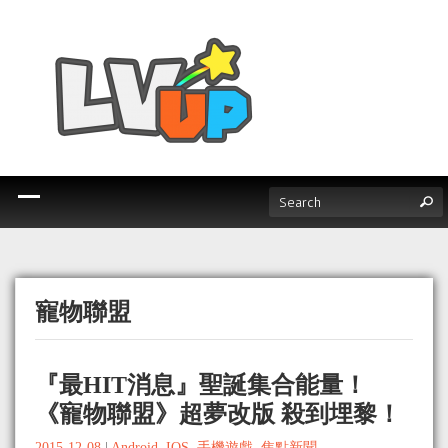
寵物聯盟
『最HIT消息』聖誕集合能量！
《寵物聯盟》超夢改版 殺到埋黎！
2015-12-08
|
Android
,
IOS
,
手機遊戲
,
焦點新聞