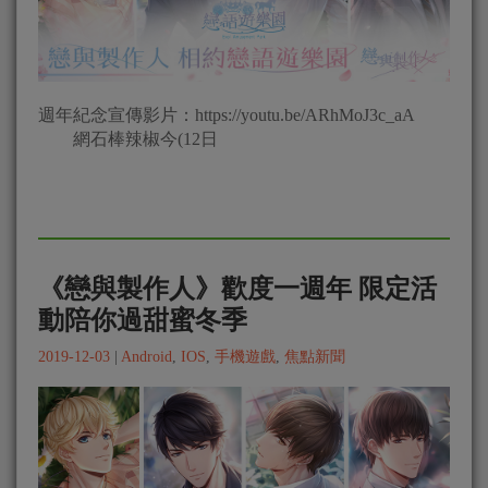
週年紀念宣傳影片：https://youtu.be/ARhMoJ3c_aA
網石棒辣椒今(12日
《戀與製作人》歡度一週年 限定活
動陪你過甜蜜冬季
2019-12-03
|
Android
,
IOS
,
手機遊戲
,
焦點新聞