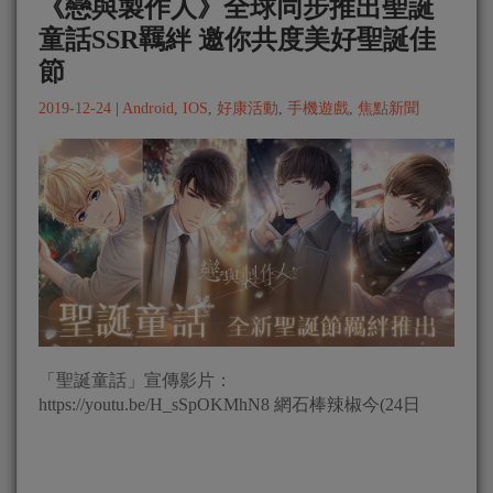
《戀與製作人》全球同步推出聖誕
童話SSR羈絆 邀你共度美好聖誕佳
節
2019-12-24
|
Android
,
IOS
,
好康活動
,
手機遊戲
,
焦點新聞
「聖誕童話」宣傳影片：
https://youtu.be/H_sSpOKMhN8 網石棒辣椒今(24日