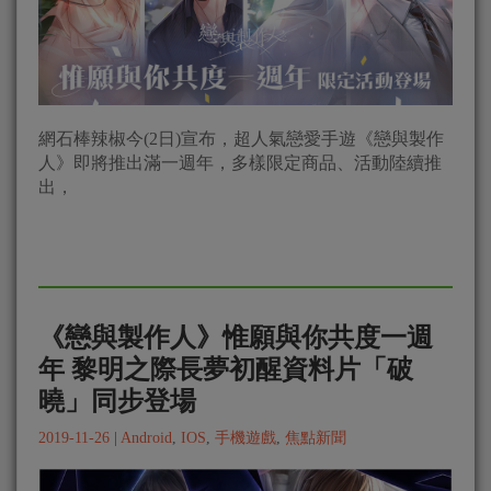
網石棒辣椒今(2日)宣布，超人氣戀愛手遊《戀與製作
人》即將推出滿一週年，多樣限定商品、活動陸續推
出，
《戀與製作人》惟願與你共度一週
年 黎明之際長夢初醒資料片「破
曉」同步登場
2019-11-26
|
Android
,
IOS
,
手機遊戲
,
焦點新聞