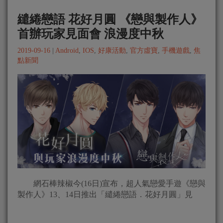
繾綣戀語 花好月圓 《戀與製作人》
首辦玩家見面會 浪漫度中秋
2019-09-16
|
Android
,
IOS
,
好康活動
,
官方虛寶
,
手機遊戲
,
焦
點新聞
網石棒辣椒今(16日)宣布，超人氣戀愛手遊《戀與
製作人》13、14日推出「繾綣戀語．花好月圓」見