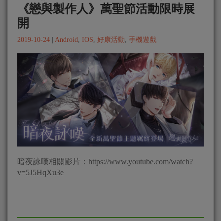
《戀與製作人》萬聖節活動限時展
開
2019-10-24
|
Android
,
IOS
,
好康活動
,
手機遊戲
暗夜詠嘆相關影片：https://www.youtube.com/watch?
v=5J5HqXu3e