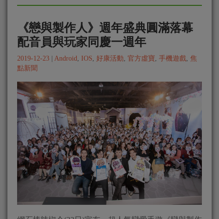
《戀與製作人》週年盛典圓滿落幕
配音員與玩家同慶一週年
2019-12-23
|
Android
,
IOS
,
好康活動
,
官方虛寶
,
手機遊戲
,
焦
點新聞