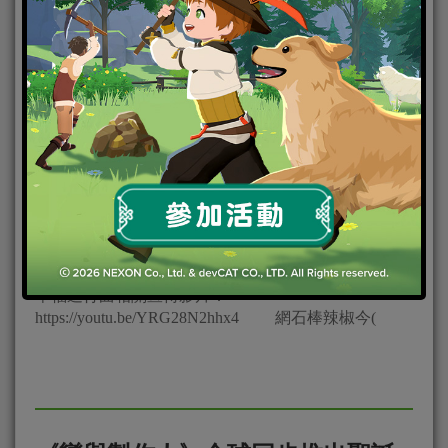
2020-01-20
|
Android
,
IOS
,
好康活動
,
官方虛寶
,
手機遊戲
,
焦
點新聞
幸福進行曲相關宣傳影片：
https://youtu.be/YRG28N2hhx4 網石棒辣椒今(