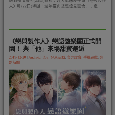
網石棒辣椒今(23日)宣布，超人氣戀愛手遊《戀與製作
人》昨(22日)舉辦「週年慶典暨聲優見面會」，邀
《戀與製作人》戀語遊樂園正式開
園！ 與「他」來場甜蜜邂逅
2019-12-20
|
Android
,
IOS
,
好康活動
,
官方虛寶
,
手機遊戲
,
焦
點新聞