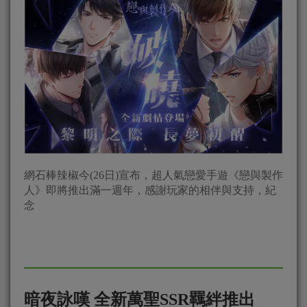
網石棒辣椒今(26日)宣布，超人氣戀愛手遊《戀與製作
人》即將推出滿一週年，感謝玩家的相伴與支持，紀
念
暗夜詠嘆 全新萬聖SSR羈絆推出