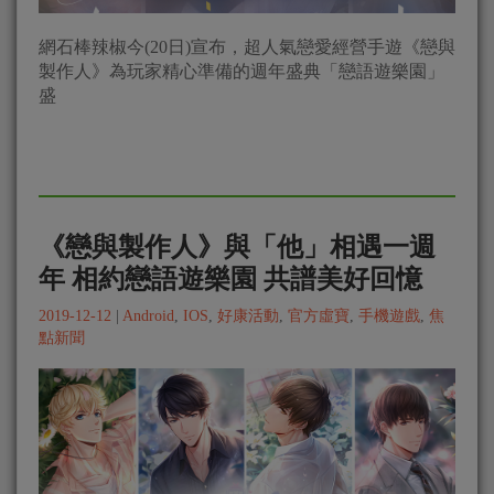
網石棒辣椒今(20日)宣布，超人氣戀愛經營手遊《戀與
製作人》為玩家精心準備的週年盛典「戀語遊樂園」
盛
《戀與製作人》與「他」相遇一週
年 相約戀語遊樂園 共譜美好回憶
2019-12-12
|
Android
,
IOS
,
好康活動
,
官方虛寶
,
手機遊戲
,
焦
點新聞