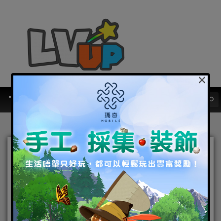
×
戀與製作人
《戀與製作人》傾心戀曲 婚紗SSR
羈絆推出 執手相隨 共譜一首幸福進
行曲