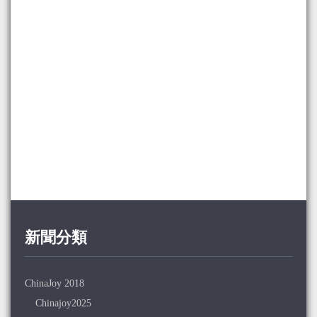
新聞分類
ChinaJoy 2018
Chinajoy2025