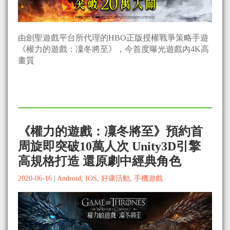
由劍聖遊戲平台所代理的HBO正版授權戰爭策略手遊
《權力的遊戲：凜冬將至》，今首度曝光遊戲內4K高
畫質
《權力的遊戲：凜冬將至》預約首
周旋即突破10萬人次 Unity3D引擎
高規格打造 還原劇中經典角色
2020-06-16
|
Android
,
IOS
,
好康活動
,
手機遊戲