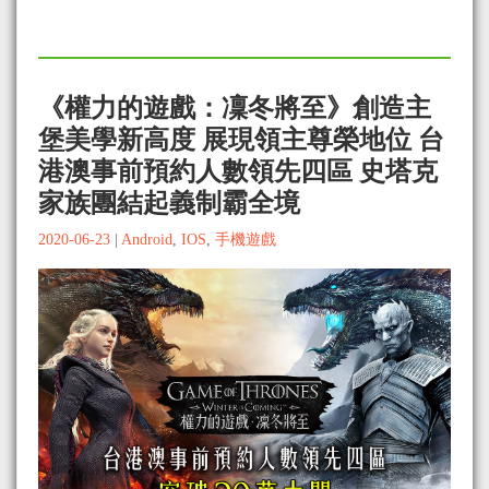
《權力的遊戲：凜冬將至》創造主
堡美學新高度 展現領主尊榮地位 台
港澳事前預約人數領先四區 史塔克
家族團結起義制霸全境
2020-06-23
|
Android
,
IOS
,
手機遊戲