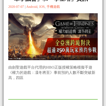
2020-07-07
|
Android
,
IOS
,
手機遊戲
由劍聖遊戲平台代理的HBO正版授權策略模擬手遊
《權力的遊戲：凜冬將至》事前預約人數不斷突破新
高，四區