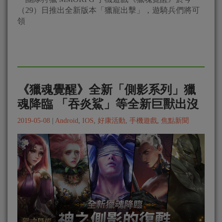
（29）日推出全新版本「獵寵出擊」，遊騎兵們將可
領
《獵魂覺醒》全新「側影系列」獵
魂降臨 「吞炎鯊」等全新巨獸出沒
2019-05-08
|
Android
,
IOS
,
好康活動
,
手機遊戲
,
焦點新聞