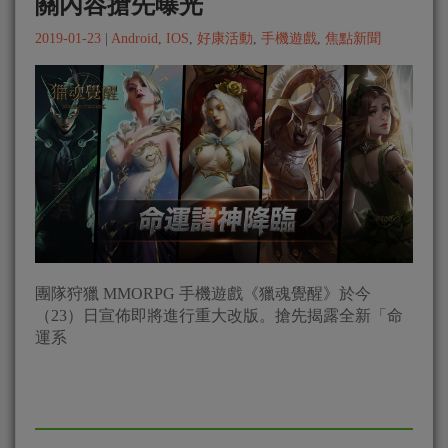
關內容搶先曝光
2019-01-23
|
Android
,
IOS
,
好康活動
,
手機遊戲
,
焦點新聞
團隊狩獵 MMORPG 手機遊戲《獵魂覺醒》於今
（23）日宣佈即將進行重大改版。搶先揭露全新「命
運系