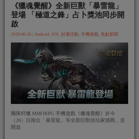
《獵魂覺醒》全新巨獸「暴雷龍」
登場 「極道之鋒」占卜獎池同步開
啟
2019-06-26
|
Android
,
IOS
,
好康活動
,
手機遊戲
,
焦點新聞
團隊狩獵 MMORPG 手機遊戲《獵魂覺醒》於今
（26）日推出「暴雷龍」等全新巨獸供玩家挑戰，並
開放