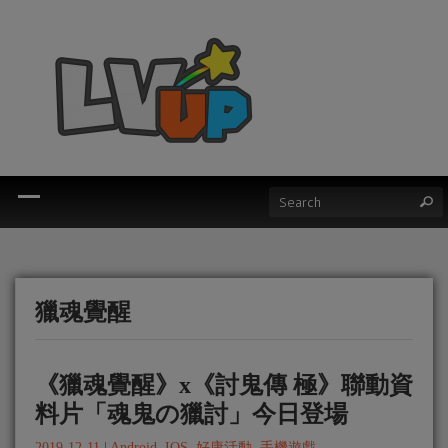
獵魂覺醒
《獵魂覺醒》x《討鬼傳 極》聯動資
料片「魂鬼の獵討」今日登場
2019-12-11
|
Android
,
IOS
,
好康活動
,
手機遊戲