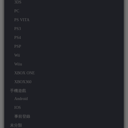
3DS
PC
PS VITA
PS3
PS4
PSP
Wii
Wiiu
XBOX ONE
XBOX360
手機遊戲
Android
IOS
事前登錄
未分類