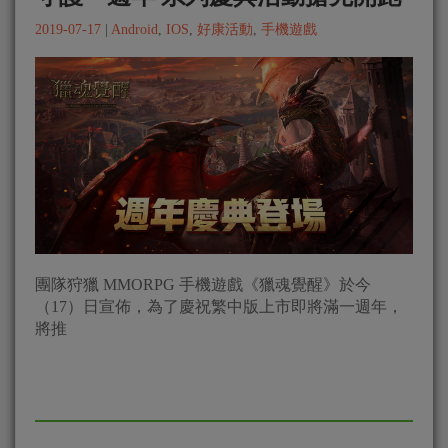
2019-07-17
|
Android
,
IOS
,
好康活動
,
手機遊戲
團隊狩獵 MMORPG 手機遊戲《獵魂覺醒》於今
（17）日宣佈，為了慶祝繁中版上市即將滿一週年，
將推