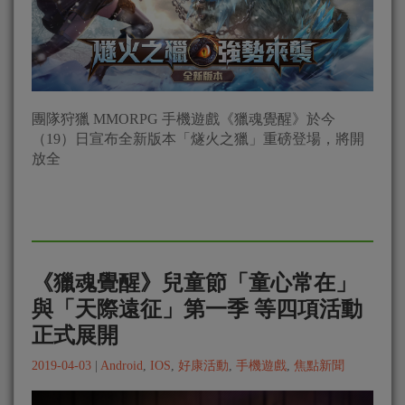
團隊狩獵 MMORPG 手機遊戲《獵魂覺醒》於今
（19）日宣布全新版本「燧火之獵」重磅登場，將開
放全
《獵魂覺醒》兒童節「童心常在」
與「天際遠征」第一季 等四項活動
正式展開
2019-04-03
|
Android
,
IOS
,
好康活動
,
手機遊戲
,
焦點新聞