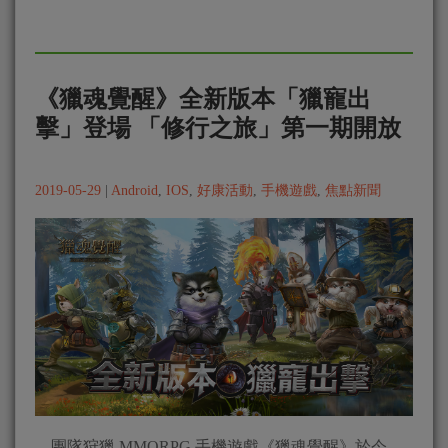
《獵魂覺醒》全新版本「獵寵出
擊」登場 「修行之旅」第一期開放
2019-05-29
|
Android
,
IOS
,
好康活動
,
手機遊戲
,
焦點新聞
團隊狩獵 MMORPG 手機遊戲《獵魂覺醒》於今