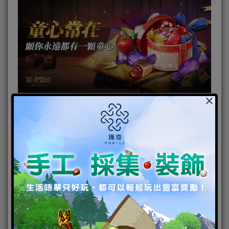
×
團隊狩獵 MMORPG 手機遊戲《獵魂覺醒》於今
（3）日宣布兒童節活動「童心常在」登場，玩家將可
《獵魂覺醒》情人節活動登場 「聖
殿騎士」占卜獎池限時開啟
2019-02-13
|
Android
,
IOS
,
好康活動
,
手機遊戲
,
焦點新聞