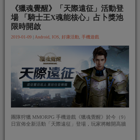
《獵魂覺醒》「天際遠征」活動登
場 「騎士王X魂能核心」占卜獎池
限時開啟
2019-01-09
|
Android
,
IOS
,
好康活動
,
手機遊戲
團隊狩獵 MMORPG 手機遊戲《獵魂覺醒》於今（9）
日宣佈全新活動「天際遠征」登場，玩家將離開高牆