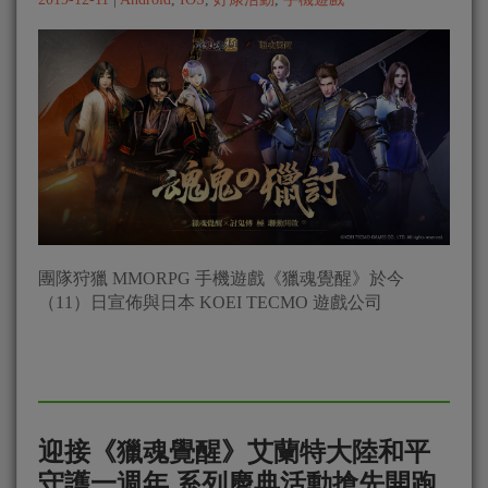
團隊狩獵 MMORPG 手機遊戲《獵魂覺醒》於今
（11）日宣佈與日本 KOEI TECMO 遊戲公司
迎接《獵魂覺醒》艾蘭特大陸和平
守護一週年 系列慶典活動搶先開跑