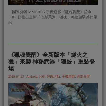
團隊狩獵 MMORPG 手機遊戲《獵魂覺醒》於今
（8）日推出全新「側影系列」獵魂，將給遊騎兵們帶
來
《獵魂覺醒》全新版本「燧火之
獵」來襲 神秘武器「獵銃」重裝登
場
2019-04-23
|
Android
,
IOS
,
好康活動
,
手機遊戲
,
焦點新聞