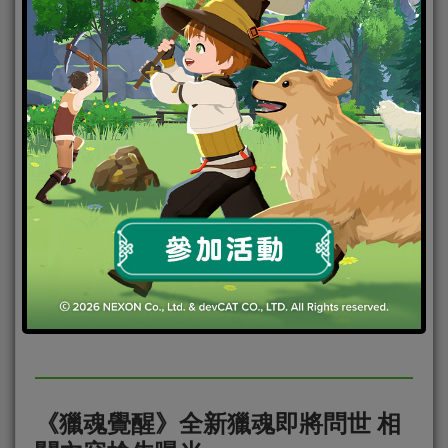
團隊狩獵 MMORPG 手機遊戲《獵魂覺醒》於今
（13）日宣佈情人節活動「傾城之愛」登場，玩家將
在狩
《獵魂覺醒》全新獵魂即將問世 相