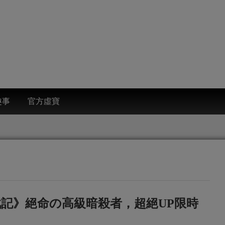
趣事
官方虛寶
鏈戰記》絕命の高級暗殺者，超絕UP限時