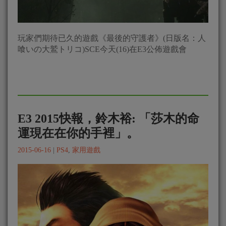
玩家們期待已久的遊戲《最後的守護者》(日版名：人
喰いの大鷲トリコ)SCE今天(16)在E3公佈遊戲會
E3 2015快報，鈴木裕: 「莎木的命
運現在在你的手裡」。
2015-06-16
|
PS4
,
家用遊戲