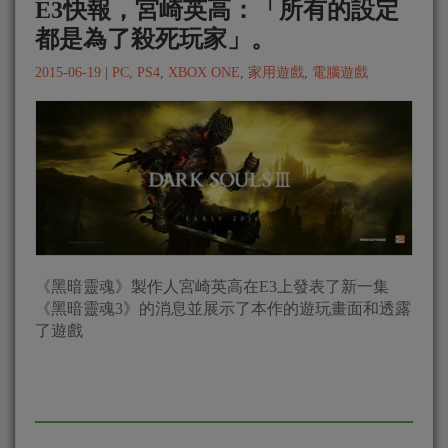
E3快報，宮崎英高：「所有的設定
都是為了殺死玩家」。
2015-06-19
|
PC
,
PS4
,
XBOX ONE
,
家用遊戲
,
電腦遊戲
《黑暗靈魂》製作人宮崎英高在E3上發表了新一集
《黑暗靈魂3》的消息並展示了本作的遊玩畫面和透露
了遊戲