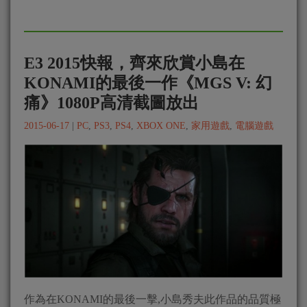
E3 2015快報，齊來欣賞小島在
KONAMI的最後一作《MGS V: 幻
痛》1080P高清截圖放出
2015-06-17
|
PC
,
PS3
,
PS4
,
XBOX ONE
,
家用遊戲
,
電腦遊戲
作為在KONAMI的最後一擊,小島秀夫此作品的品質極