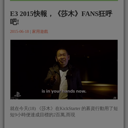
E3 2015快報，《莎木》FANS狂呼
吧!
2015-06-18
|
家用遊戲
就在今天(18) 《莎木》在KickStarter 的募資行動用了短
短9小時便達成目標的2百萬,而現