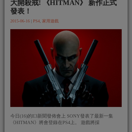
大開殺戒! 《HITMAN》 新作正式
發表！
2015-06-16
|
PS4
,
家用遊戲
今日(16)的E3新聞發佈會上 SONY發表了最新一集
《HITMAN》將會登錄在PS4上。 遊戲將採