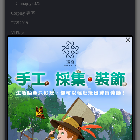
Chinajoy2025
Cosplay 專區
TGS2019
VIPlayer
×
天堂2:革命 專區
天堂2:革命 攻略
天堂2:革命 新聞
好康活動
官方虛寶
家用遊戲
3DS
PC
PS VITA
PS3
PS4