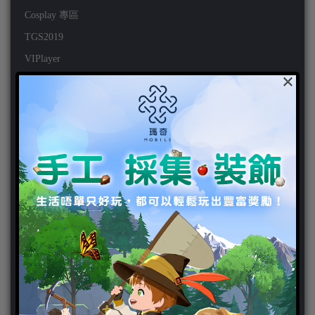
Cosplay 專區
TGS2019
VIPlayer
×
天堂2:革命 專區
天堂2:革命 攻略
天堂2:革命 新聞
好康活動
官方虛寶
家用遊戲
3DS
PC
PS VITA
PS3
PS4