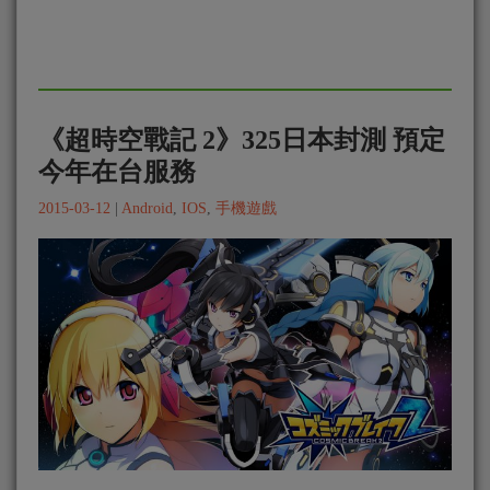
《超時空戰記 2》325日本封測 預定
今年在台服務
2015-03-12
|
Android
,
IOS
,
手機遊戲