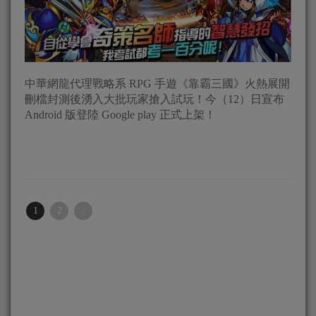
中華網龍代理戰略系 RPG 手遊《靠霸三國》火熱展開
刪檔封測後湧入大批玩家搶入試玩！今（12）日宣布
Android 版登陸 Google play 正式上架！
1
2