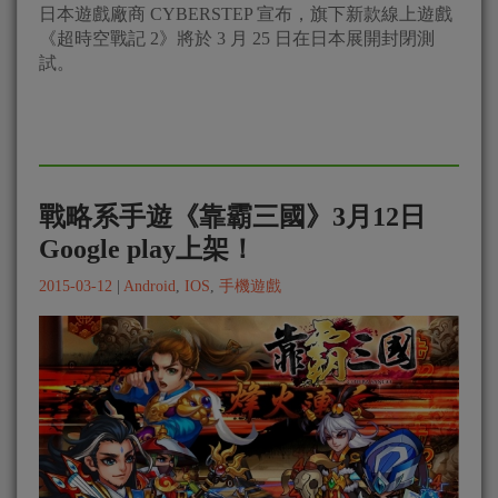
日本遊戲廠商 CYBERSTEP 宣布，旗下新款線上遊戲
《超時空戰記 2》將於 3 月 25 日在日本展開封閉測
試。
戰略系手遊《靠霸三國》3月12日
Google play上架！
2015-03-12
|
Android
,
IOS
,
手機遊戲