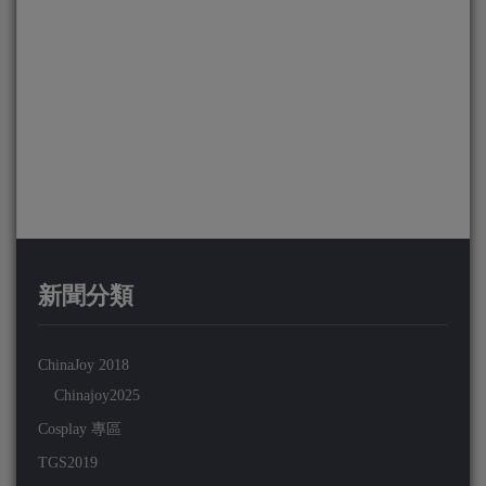
新聞分類
ChinaJoy 2018
Chinajoy2025
Cosplay 專區
TGS2019