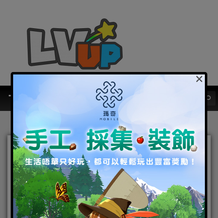
×
《來自天外的英雄》安卓版上架 下
載送「竹馬背飾」
2015-03-13
|
Android
,
手機遊戲