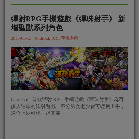
彈射RPG手機遊戲《彈珠射手》 新
增聖獸系列角色
2015-03-13
|
Android
,
IOS
,
手機遊戲
Gamesofa 首款彈射 RPG 手機遊戲《彈珠射手》為可
多人連線的彈射遊戲，不分男女老少皆可輕易上手，
適合呼朋引伴一起闖關。