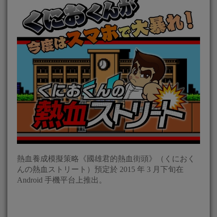
熱血養成模擬策略《國雄君的熱血街頭》（くにおく
んの熱血ストリート）預定於 2015 年 3 月下旬在
Android 手機平台上推出。