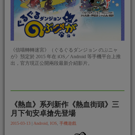
《信喵轉轉迷宮》（ぐるぐるダンジョン のぶニャ
が》預定於 2015 年在 iOS／Android 等手機平台上推
出，官方現正公開兩段最新介紹影片。
《熱血》系列新作《熱血街頭》三
月下旬安卓搶先登場
2015-03-13
|
Android
,
IOS
,
手機遊戲