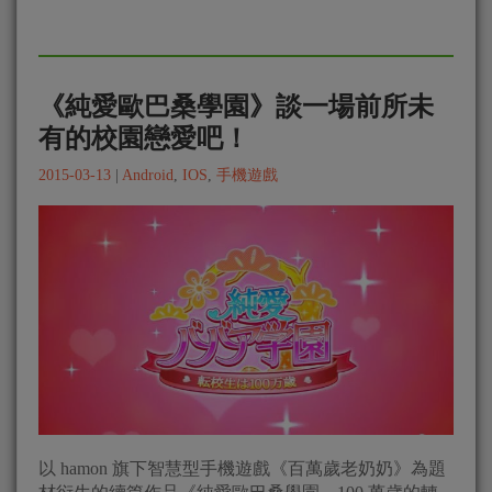
《純愛歐巴桑學園》談一場前所未
有的校園戀愛吧！
2015-03-13
|
Android
,
IOS
,
手機遊戲
以 hamon 旗下智慧型手機遊戲《百萬歲老奶奶》為題