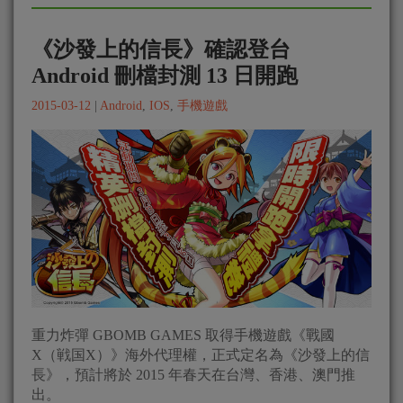
《沙發上的信長》確認登台
Android 刪檔封測 13 日開跑
2015-03-12
|
Android
,
IOS
,
手機遊戲
重力炸彈 GBOMB GAMES 取得手機遊戲《戰國
X（戦国X）》海外代理權，正式定名為《沙發上的信
長》，預計將於 2015 年春天在台灣、香港、澳門推
出。