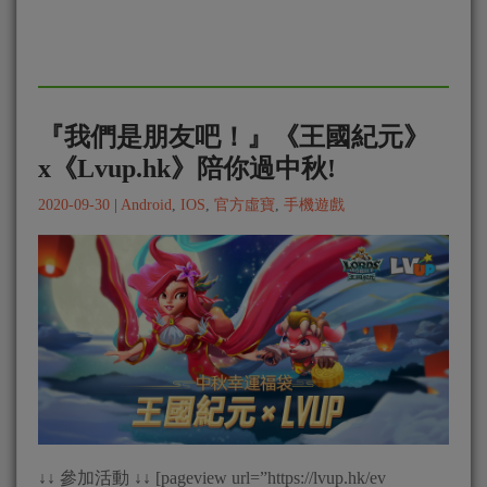
『我們是朋友吧！』《王國紀元》
x《Lvup.hk》陪你過中秋!
2020-09-30
|
Android
,
IOS
,
官方虛寶
,
手機遊戲
↓↓ 參加活動 ↓↓ [pageview url=”https://lvup.hk/ev