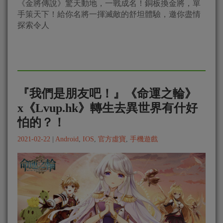
《金將傳說》驚天動地，一戰成名！銅板換金將，單
手策天下！給你名將一揮滅敵的舒坦體驗，邀你盡情
探索令人
『我們是朋友吧！』《命運之輪》
x《Lvup.hk》轉生去異世界有什好
怕的？！
2021-02-22
|
Android
,
IOS
,
官方虛寶
,
手機遊戲