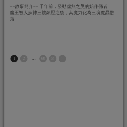
==故事簡介== 千年前，發動虛無之災的始作俑者——
魔王被人妖神三族鎮壓之後，其魔力化為三塊魔晶散
落
...
1
2
60
61