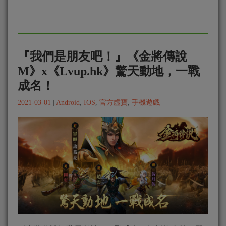
『我們是朋友吧！』《金將傳說
M》x《Lvup.hk》驚天動地，一戰
成名！
2021-03-01
|
Android
,
IOS
,
官方虛寶
,
手機遊戲