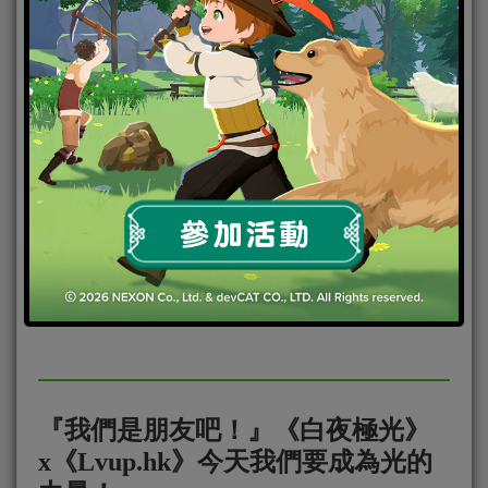
2021-09-27
|
Android
,
IOS
,
官方虛寶
,
手機遊戲
↓↓ 參加活動 ↓↓ [pageview url=”https://lvup.hk/ev
『我們是朋友吧！』《白夜極光》
x《Lvup.hk》今天我們要成為光的