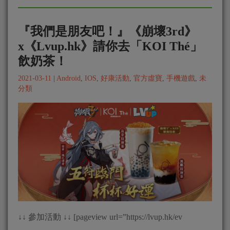
『我們是朋友吧！』《崩壞3rd》
x《Lvup.hk》請你去「KOI Thé」
飲奶茶！
2021-03-11
|
Android
,
IOS
,
好康活動
,
官方虛寶
,
手機遊戲
,
未
分類
↓↓ 參加活動 ↓↓ [pageview url=”https://lvup.hk/ev