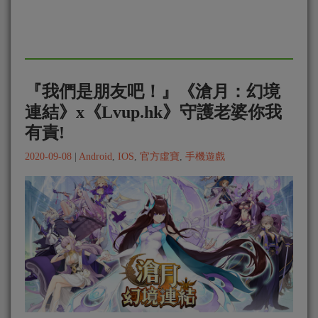
『我們是朋友吧！』《滄月：幻境
連結》x《Lvup.hk》守護老婆你我
有責!
2020-09-08
|
Android
,
IOS
,
官方虛寶
,
手機遊戲