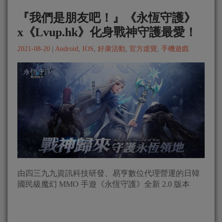
『我們是朋友吧！』《永恆守護》
x《Lvup.hk》化身戰神守護最愛！
2021-08-20
|
Android
,
IOS
,
好康活動
,
官方虛寶
,
手機遊戲
由四三九九資訊科技研發、易亨數位代理營運的日韓
國民級魔幻 MMO 手遊《永恆守護》全新 2.0 版本