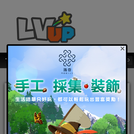
×
『我們是朋友吧！』《無盡城戰》
x《Lvup.hk》收復我們失去的領土
吧！