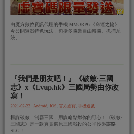
由魔方數位資訊代理的手機 MMORPG《命運之輪》
今公開遊戲特色玩法，包括多職業自由轉職、抓捕系
統、
『我們是朋友吧！』《破敵·三國
志》x《Lvup.hk》三國局勢由你改
寫！
2021-02-22
|
Android
,
IOS
,
官方虛寶
,
手機遊戲
權謀破敵，制霸三國，用謀略點燃你的野心！《破敵·
三國志》是一款真實還原三國戰役的公平沙盤謀略
SLG！