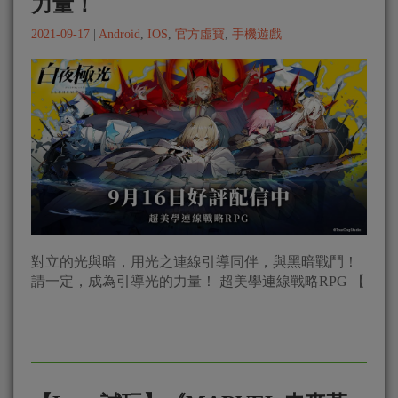
力量！
2021-09-17
|
Android
,
IOS
,
官方虛寶
,
手機遊戲
對立的光與暗，用光之連線引導同伴，與黑暗戰鬥！
請一定，成為引導光的力量！ 超美學連線戰略RPG 【