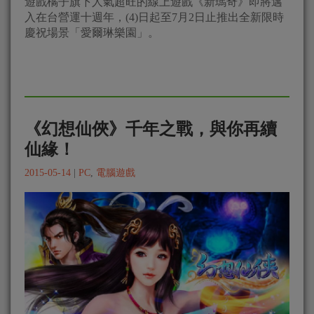
遊戲橘子旗下人氣超旺的線上遊戲《新瑪奇》即將邁
入在台營運十週年，(4)日起至7月2日止推出全新限時
慶祝場景「愛爾琳樂園」。
《幻想仙俠》千年之戰，與你再續
仙緣！
2015-05-14
|
PC
,
電腦遊戲