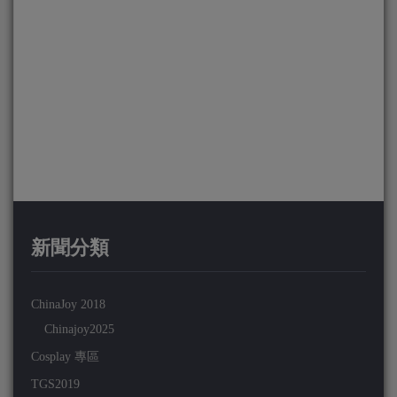
新聞分類
ChinaJoy 2018
Chinajoy2025
Cosplay 專區
TGS2019