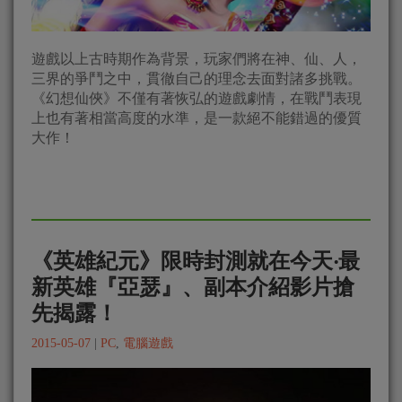
遊戲以上古時期作為背景，玩家們將在神、仙、人，
三界的爭鬥之中，貫徹自己的理念去面對諸多挑戰。
《幻想仙俠》不僅有著恢弘的遊戲劇情，在戰鬥表現
上也有著相當高度的水準，是一款絕不能錯過的優質
大作！
《英雄紀元》限時封測就在今天‧最
新英雄『亞瑟』、副本介紹影片搶
先揭露！
2015-05-07
|
PC
,
電腦遊戲