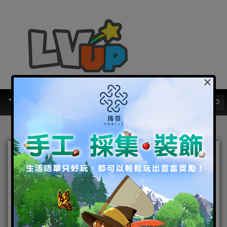
×
PC
E3 2015快報，齊來欣賞小島在
KONAMI的最後一作《MGS V: 幻
痛》1080P高清截圖放出