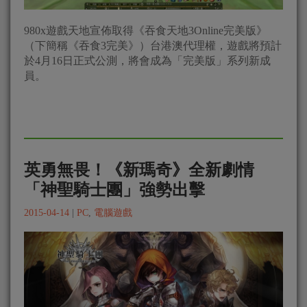
980x遊戲天地宣佈取得《吞食天地3Online完美版》
（下簡稱《吞食3完美》）台港澳代理權，遊戲將預計
於4月16日正式公測，將會成為「完美版」系列新成
員。
英勇無畏！《新瑪奇》全新劇情
「神聖騎士團」強勢出擊
2015-04-14
|
PC
,
電腦遊戲