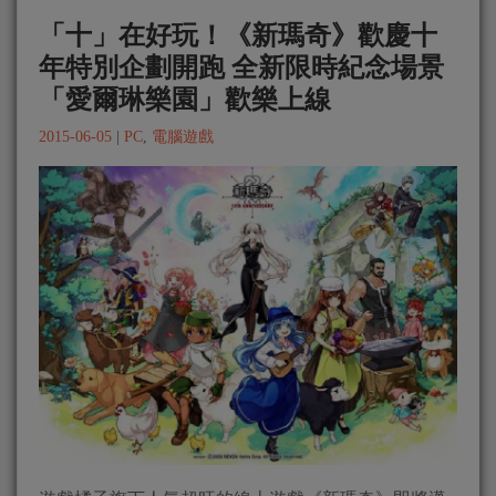
「十」在好玩！《新瑪奇》歡慶十
年特別企劃開跑 全新限時紀念場景
「愛爾琳樂園」歡樂上線
2015-06-05
|
PC
,
電腦遊戲