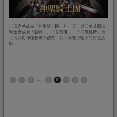
。玩家將成為「神聖騎士團」的一員，與三位艾爾班
騎士團成員「亞特」、「艾薇琳」、「托爾維斯」攜
手揭開對神秘教團的偵查，並共同進行精采的冒險挑
戰。
...
1
2
9
10
11
12