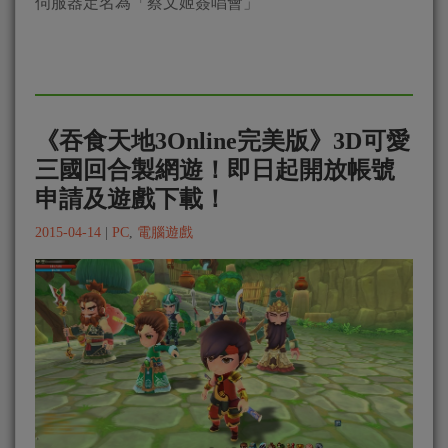
伺服器定名為「蔡文姬簽唱會」
《吞食天地3Online完美版》3D可愛
三國回合製網遊！即日起開放帳號
申請及遊戲下載！
2015-04-14
|
PC
,
電腦遊戲