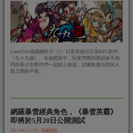
GameTree遊戲網於今（5）日宣布推出日系RPG新作
《九十九姬》。在遊戲當中，玩家們將與風韻各不相
同的美少女夥伴們一起踏上旅途，試圖恢復自然與人
類之間的平衡。
網羅暴雪經典角色，《暴雪英霸》
即將於5月20日公開測試
2015-04-21
|
PC
,
電腦遊戲