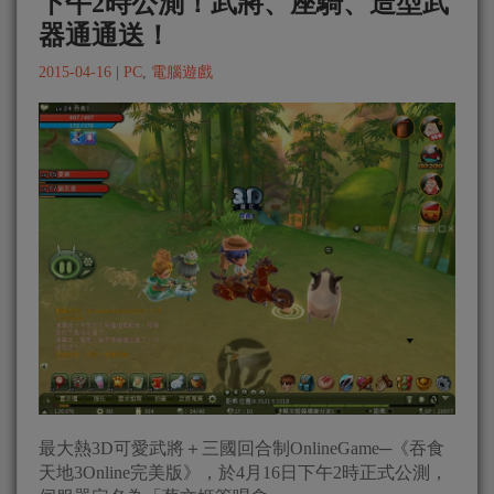
下午2時公測！武將、座騎、造型武
器通通送！
2015-04-16
|
PC
,
電腦遊戲
最大熱3D可愛武將＋三國回合制OnlineGame─《吞食
天地3Online完美版》，於4月16日下午2時正式公測，