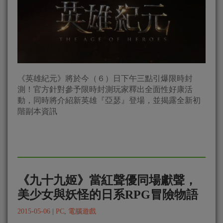
《英雄紀元》將於今（６）日下午三點引爆限時封
測！官方針對參予限時封測玩家釋出全面性好康活
動，同時將介紹新英雄『亞瑟』登場，並揭露全新初
階副本資訊
《九十九姬》當紅聲優同場獻聲，
美少女與妖怪的日系RPG冒險物語
2015-05-06
|
PC
,
電腦遊戲