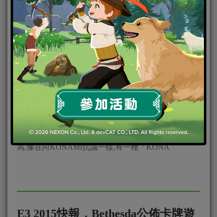
2015-06-17
|
PC
,
PS3
,
PS4
,
XBOX ONE
,
家用遊戲
,
電腦遊戲
作為在KONAMI的最後一擊,小島秀夫此作品的品質極
高,像在向KONAMI抗議一樣,有一種「KONA
E3 2015快報，Bethesda公佈卡牌遊