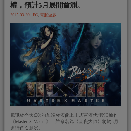
權，預計5月展開首測。
2015-03-30
|
PC
,
電腦遊戲
騰訊於今天(30)的互娛發佈會上正式宣佈代理NC新作
《Master X Master》，并命名為《全職大師》將於5月
進行首次測試。