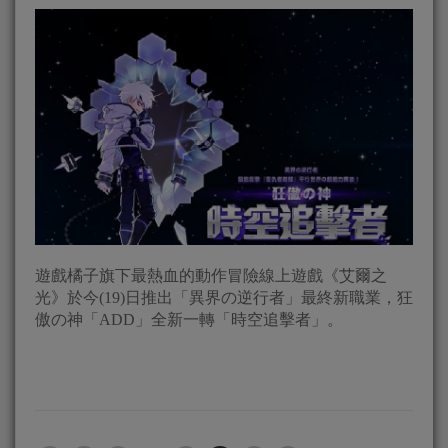
遊戲橘子旗下最熱血的動作冒險線上遊戲《艾爾之
光》於今(19)日推出「異界の逆行者」最終新職業，狂
傲の神「ADD」全新一轉「時空追擊者」。