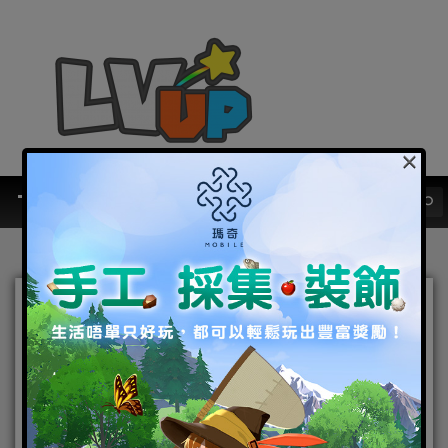
×
PC
女武神降臨，韓服《黑色沙漠》釋
出新職業角色定位
2015-04-10
|
PC
,
電腦遊戲