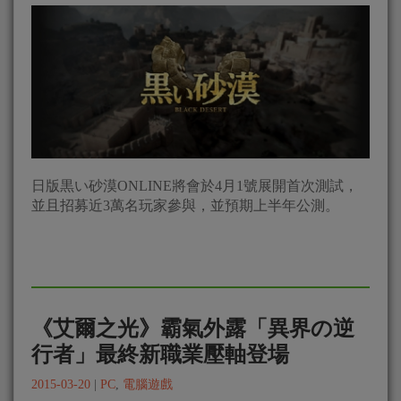
日版黒い砂漠ONLINE將會於4月1號展開首次測試，
並且招募近3萬名玩家參與，並預期上半年公測。
《艾爾之光》霸氣外露「異界の逆
行者」最終新職業壓軸登場
2015-03-20
|
PC
,
電腦遊戲