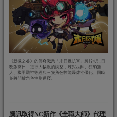
《新楓之谷》的傳奇職業「末日反抗軍」將於4月1日
改版當日，進行大幅度的調整，煉獄巫師、狂豹獵
人、機甲戰神等經典三隻角色技能爆炸性優化、同時
並將開放角色性別選擇。
騰訊取得NC新作《全職大師》代理