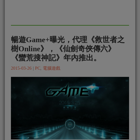
暢遊Game+曝光，代理《救世者之
樹Online》，《仙劍奇俠傳六》
《蠻荒搜神記》年內推出。
2015-03-26
|
PC
,
電腦遊戲