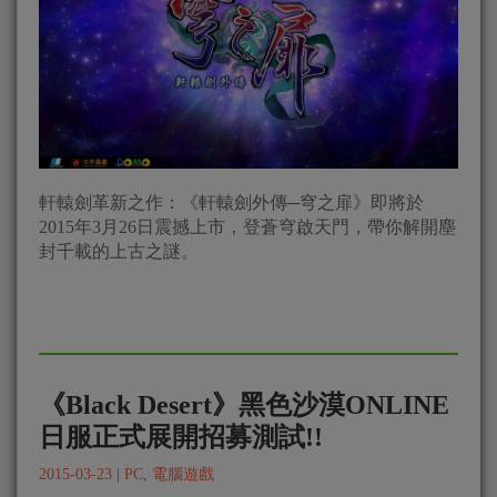
軒轅劍革新之作：《軒轅劍外傳─穹之扉》即將於
2015年3月26日震撼上市，登蒼穹啟天門，帶你解開塵
封千載的上古之謎。
《Black Desert》黑色沙漠ONLINE
日服正式展開招募測試!!
2015-03-23
|
PC
,
電腦遊戲