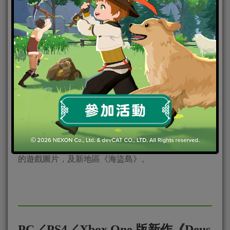
韓國 PearlAbyss 研發的《黑色沙漠》(Black Desert) 近
日公佈了即將在四登場的新職業《女武神》(Valkyrie)
的遊戲圖片，及新地區《海盜島》。
PC／PS4／Xbox One 版新作《Deus