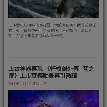
以16世紀航海時代為背景《大航海傳奇》網頁遊戲正
式上架，遊戲中融合航海冒險、角色扮演、港口經
營、探索收集等多種玩法於一體。
上古神器再現 《軒轅劍外傳─穹之
扉》上市宣傳動畫再引熱議
2015-03-24
|
PC
,
電腦遊戲