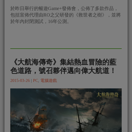
於昨日舉行的暢遊Game+發佈會，公佈了多款作品，
包括宣佈代理由RO之父研發的《救世者之樹》，並將
於年內封閉測試，16年公測。
《大航海傳奇》集結熱血冒險的藍
色道路，號召夥伴邁向偉大航道！
2015-03-26
|
PC
,
電腦遊戲