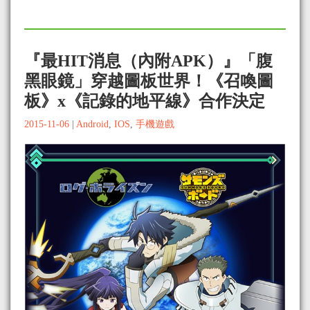
『最HIT消息（內附APK）』「腹
黑眼鏡」穿越圖板世界！《召喚圖
板》x《記錄的地平線》合作決定
2015-11-06
|
Android
,
IOS
,
手機遊戲