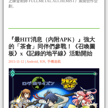
之錬金術師 FULLMETAL ALCHEMIST》展開合作企
劃。
『最HIT消息（內附APK）』強大
的「茶會」同伴們參戰！《召喚圖
板》x《記錄的地平線》活動開始
2015-11-12
|
Android
,
IOS
,
手機遊戲