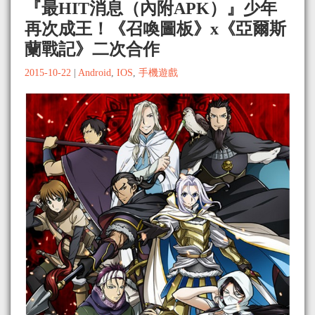
『最HIT消息（內附APK）』少年
再次成王！《召喚圖板》x《亞爾斯
蘭戰記》二次合作
2015-10-22
|
Android
,
IOS
,
手機遊戲