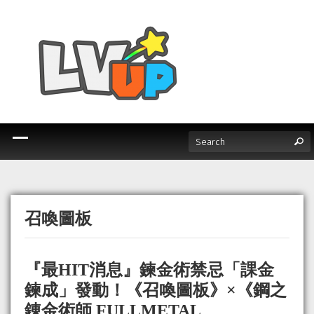
召喚圖板
『最HIT消息』鍊金術禁忌「課金
鍊成」發動！《召喚圖板》×《鋼之
錬金術師 FULLMETAL