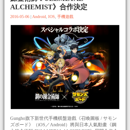
ALCHEMIST》合作決定
2016-05-06
|
Android
,
IOS
,
手機遊戲
Gungho旗下新世代手機棋盤遊戲《召喚圖板 / サモン
ズボード》（iOS／Android）將與日本人氣動畫《鋼