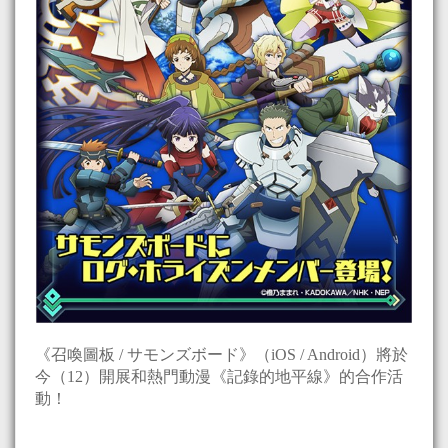
《召喚圖板 / サモンズボード》（iOS / Android）將於
今（12）開展和熱門動漫《記錄的地平線》的合作活
動！